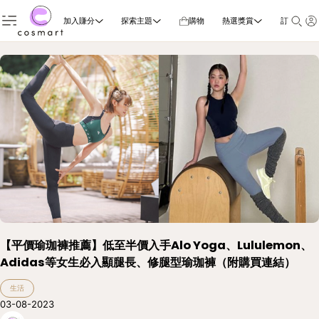
加入賺分
探索主題
購物
熱選獎賞
訂閱雜誌
【平價瑜珈褲推薦】低至半價入手Alo Yoga、Lululemon、
Adidas等女生必入顯腿長、修腿型瑜珈褲（附購買連結）
生活
03-08-2023