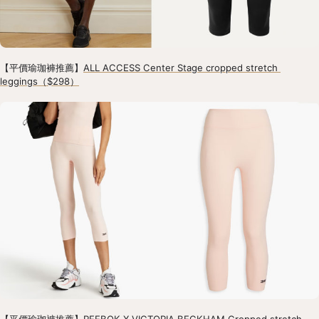
【平價瑜珈褲推薦】
ALL ACCESS Center Stage cropped stretch 
leggings（$298）