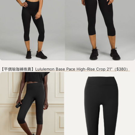
【平價瑜珈褲推薦】
Lululemon Base Pace High-Rise Crop 21”（$380）