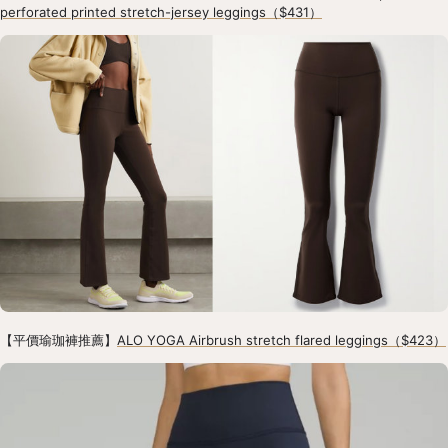
perforated printed stretch-jersey leggings（$431）
【平價瑜珈褲推薦】
ALO YOGA Airbrush stretch flared leggings（$423）