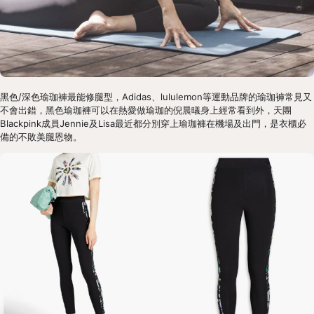
黑色/深色瑜珈褲最能修腿型，Adidas、lululemon等運動品牌的瑜珈褲常見又
不會出錯，黑色瑜珈褲可以在熱愛做瑜珈的倪晨㬢身上經常看到外，天團
Blackpink成員Jennie及Lisa最近都分別穿上瑜珈褲在機場及出門，是衣櫃必
備的不敗美腿恩物。