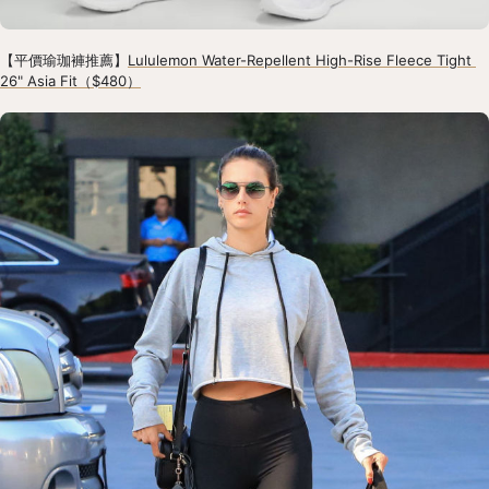
【平價瑜珈褲推薦】
Lululemon Water-Repellent High-Rise Fleece Tight 
26" Asia Fit（$480）