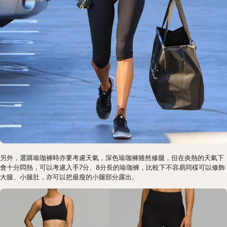
另外，選購瑜珈褲時亦要考慮天氣，深色瑜珈褲雖然修腿，但在炎熱的天氣下
會十分悶熱，可以考慮入手7分、8分長的瑜珈褲，比較下不容易同樣可以修飾
大腿、小腿肚，亦可以把最瘦的小腿部分露出。