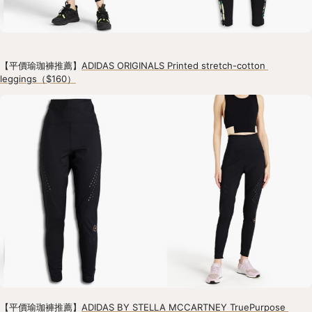
【平價瑜珈褲推薦】
ADIDAS ORIGINALS Printed stretch-cotton 
leggings（$160）
【平價瑜珈褲推薦】
ADIDAS BY STELLA MCCARTNEY TruePurpose 