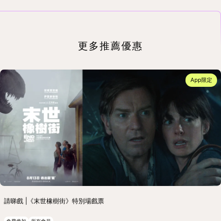
更多推薦優惠
App限定
請睇戲 |《末世橡樹街》特別場戲票