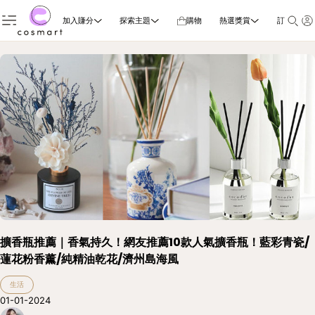
加入賺分
探索主題
購物
熱選獎賞
訂閱雜誌
擴香瓶推薦｜香氣持久！網友推薦10款人氣擴香瓶！藍彩青瓷/
蓮花粉香薰/純精油乾花/濟州島海風
生活
01-01-2024