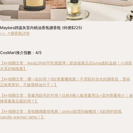
Maybes靜謐灰室內精油香氛擴香瓶 (特價$225) 
>> 📌擴香瓶詳情
CosMart推介指數﹕4/5
【✏️相關文章﹕Ikea以外的平民價選擇｜新加坡家品店Iuiga進駐金鐘！小清新
木系好物推薦】
【✏️相關文章﹕哪一款好用？6款香薰機推薦！不需額外加水的擴香器，更純
正效果更好、不破壞精油分子！】
【✏️相關文章﹕香薰用錯等於冇用？比較6種人氣香薰用法+室內香薰推介｜邊
種香薰產品最好用？】
【✏️相關文章﹕香氛蠟燭暖燈推薦｜pinkoi就買到融蠟燈！6款簡約韓風
candle warmer lamp！】