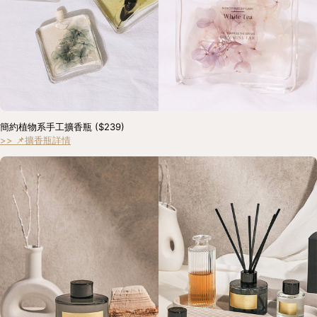
簡約植物系手工擴香瓶 ($239) 
>> 📌擴香瓶詳情