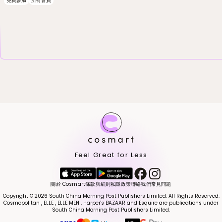
免費參加
所有會員
Feel Great for Less
關於 Cosmart
條款與細則
私隱政策
聯絡我們
常見問題
Copyright © 2026 South China Morning Post Publishers Limited. All Rights Reserved.
Cosmopolitan , ELLE , ELLE MEN , Harper's BAZAAR and Esquire are publications under
South China Morning Post Publishers Limited.