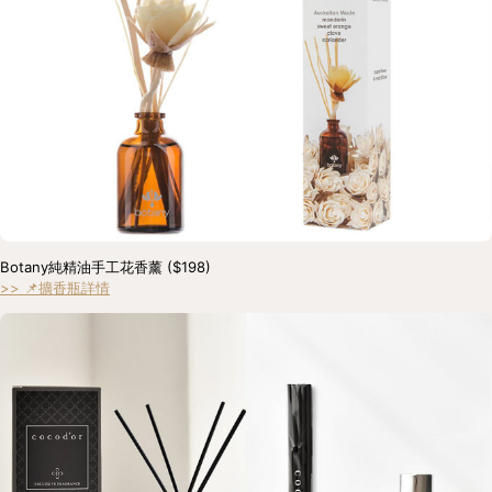
Botany純精油手工花香薰 ($198) 
>> 📌擴香瓶詳情