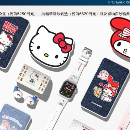
 小時粉底（稅前5280日元）、純精華遮瑕氣墊（稅前6820日元）以及礦物面紗粉