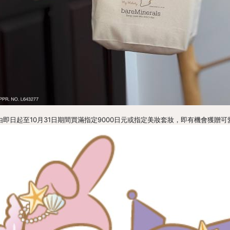
rio 第一彈由即日起至10月31日期間買滿指定9000日元或指定美妝套妝，即有機會獲贈可愛