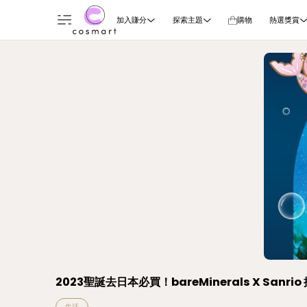
加入賺分
探索主題
購物
熱選獎賞
2023聖誕去日本必買！bareMinerals X Sanrio
生活