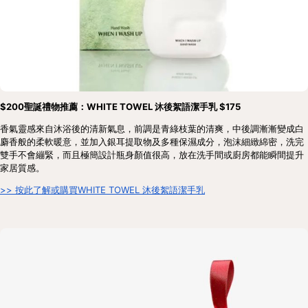
$200聖誕禮物推薦：WHITE TOWEL 沐後絮語潔手乳 $175
香氣靈感來自沐浴後的清新氣息，前調是青綠枝葉的清爽，中後調漸漸變成白
麝香般的柔軟暖意，並加入銀耳提取物及多種保濕成分，泡沫細緻綿密，洗完
雙手不會繃緊，而且極簡設計瓶身顏值很高，放在洗手間或廚房都能瞬間提升
家居質感。
>> 按此了解或購買WHITE TOWEL 沐後絮語潔手乳