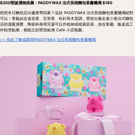
$200聖誕禮物推薦：PADDYWAX 法式長棍麵包香薰蠟燭 $190
想把冬日麵包店出爐香帶回家？這款 PADDYWAX 法式長棍麵包香薰蠟燭絕對
可以！香氣結合迷迭香、百里香、松針與木質調，營造出像走進小巷法式麵包
店的溫暖感覺，陶瓷杯身用完還可以作收納或植栽容器，放在客廳、飯桌或工
作枱旁點燃，都能立刻營造歐洲 Café 小店氛圍。
>> 按此了解或購買PADDYWAX 法式長棍麵包香薰蠟燭