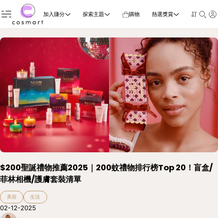
加入賺分
探索主題
購物
熱選獎賞
訂閱雜誌
$200聖誕禮物推薦2025｜200蚊禮物排行榜Top 20！盲盒/
菲林相機/護膚套裝清單
美容
生活
02-12-2025