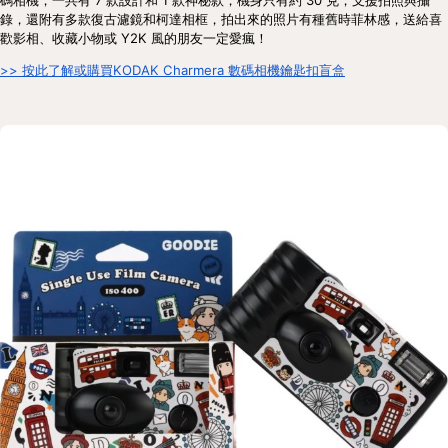
錄，還附有多款復古濾鏡和柯達相框，拍出來的照片有種舊時菲林感，送給喜
歡影相、收藏小物或 Y2K 風的朋友一定愛瘋！
>> 按此了解或購買KODAK Charmera 數碼相機鑰匙扣盲盒