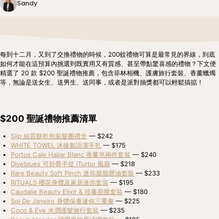
Sandy
每到十二月，又到了交換禮物的時候，200蚊禮物可算是最常見的界線，到底
如何才能在這預算內挑選到既實用又有質感、甚至帶點驚喜感的禮物？下文便
精選了 20 款 $200 聖誕禮物推薦，包含菲林相機、護膚旅行套裝、香薰蠟燭
等，無論是送女生、送男生、送同事，或者是派對抽獎都可以輕鬆搞掂！
$200 聖誕禮物推薦清單
Slip 絲質餅乾包裝髮圈禮盒
 — $242
WHITE TOWEL 沐後絮語潔手乳
 — $175
Portus Cale Hajjar Blanc 香薰皂兩件套裝
 — $240
Diveblues 可折疊手提 iTurbo 風扇
 — $218
Rare Beauty Soft Pinch 迷你胭脂唇油套裝
 — $233
RITUALS 櫻花身體及家居迷你套裝
 — $195
Caudalie Beauty Elixir & 排毒面膜套裝
 — $180
Sol De Janeiro 身體保養迷你三重奏
 — $225
Coco & Eve 水潤護髮旅行套裝
 — $235