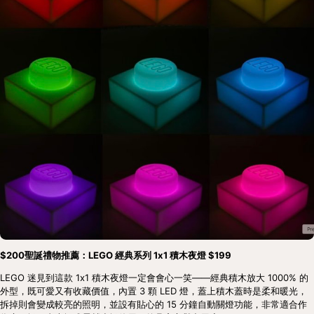
$200聖誕禮物推薦：LEGO 經典系列 1x1 積木夜燈 $199
LEGO 迷見到這款 1x1 積木夜燈一定會會心一笑——經典積木放大 1000% 的
外型，既可愛又有收藏價值，內置 3 顆 LED 燈，蓋上積木蓋時是柔和暖光，
拆掉則會變成較亮的照明，並設有貼心的 15 分鐘自動關燈功能，非常適合作