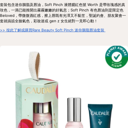
套裝包含迷你胭脂及唇油，Soft Pinch 液體腮紅色號 Worth 是帶玫瑰感的真
玫色，一滴已能推開出霧霧嫩嫩的好氣息；Soft Pinch 有色唇油則是限定色 
Beloved，帶微微酒紅感，擦上唇既有光澤又不黏笠，聖誕約會、朋友聚會一
套就搞掂全臉氣色，彩妝迷或 gen z 女生絕對一見即心動！
>> 按此了解或購買Rare Beauty Soft Pinch 迷你胭脂唇油套裝 