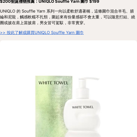
$200聖誕禮物推薦：UNIQLO Souffle Yarn 圍巾 $199
UNIQLO 的 Souffle Yarn 系列一向以柔軟舒適著稱，這條圍巾混合羊毛、腈
綸和尼龍，觸感軟糯不扎頸，圍起來有份量感卻不會太重，可以隨意打結、繞
圈或披在肩上當披肩，男女皆可駕馭，非常實穿。
>> 按此了解或購買UNIQLO Souffle Yarn 圍巾