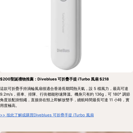
$200聖誕禮物推薦：Diveblues 可折疊手提 iTurbo 風扇 $218
這款可折疊手持渦輪風扇很適合香港長期悶熱天氣，設 5 檔風力，最高可達 
9.2m/s，搭車、排隊、行街都能秒速降溫。機身只有約 136g，可 180° 調節
角度並配掛頸繩，直接掛在頸上即解放雙手，續航時間最長可達 11 小時，實
用度極高。
>> 按此了解或購買Diveblues 可折疊手提 iTurbo 風扇