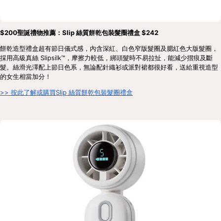
$200聖誕禮物推薦：Slip 絲質餅乾包裝髮圈禮盒 $242
餅乾造型禮盒超有節日儀式感，內含深紅、白色窄版髮圈及腮紅色大版髮圈，
採用高級真絲 Slipsilk™，摩擦力較低，綁頭髮時不易拉扯，能減少摺痕及斷
髮。絲滑光澤配上節日色系，無論配針織衫或派對裙都很好看，送給重視造型
的女生相當加分！
>> 按此了解或購買Slip 絲質餅乾包裝髮圈禮盒