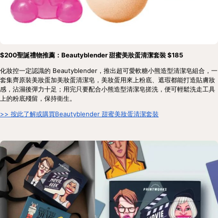
$200聖誕禮物推薦：Beautyblender 甜蜜美妝蛋清潔套裝 $185
化妝控一定認識的 Beautyblender，推出超可愛軟糖小熊造型清潔皂組合，一
套集齊原裝美妝蛋加美妝蛋清潔皂，美妝蛋用來上粉底、遮瑕都能打造貼膚妝
感，沾濕後彈力十足；用完只要配合小熊造型清潔皂搓洗，便可輕鬆洗走工具
上的粉底殘留，保持衛生。
>> 按此了解或購買Beautyblender 甜蜜美妝蛋清潔套裝