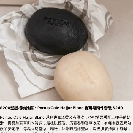
$200聖誕禮物推薦：Portus Cale Hajjar Blanc 香薰皂兩件套裝 $240
Portus Cale Hajjar Blanc 系列香氣溫柔又有層次：杏桃的果香配上椰子的奶
滑，再疊加菸草與木質調，最後以檀香、廣藿香和香草收尾，有種冬夜裡喝熱
飲的安定感。每塊香皂都做工精緻，沐浴時泡沫豐富，洗後肌膚清爽不繃緊，