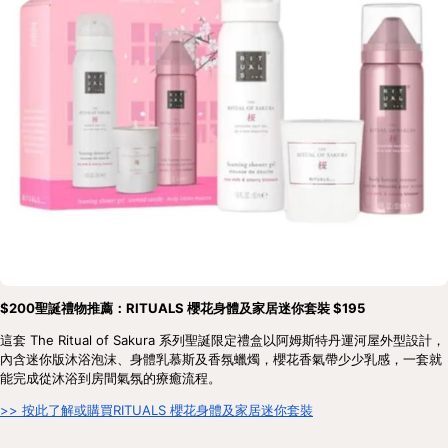
$200聖誕禮物推薦：RITUALS 櫻花身體及家居迷你套裝 $195
這套 The Ritual of Sakura 系列聖誕限定禮盒以阿姆斯特丹運河屋外型設計，
內含迷你版沐浴泡沫、身體乳慕斯及香氛蠟燭，櫻花香氣帶少少乳感，一套就
能完成從沐浴到房間氣氛的療癒流程。
>> 按此了解或購買RITUALS 櫻花身體及家居迷你套裝