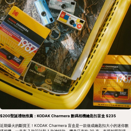
$200聖誕禮物推薦：KODAK Charmera 數碼相機鑰匙扣盲盒 $235
近期爆火的斷貨王！KODAK Charmera 盲盒是一款做成鑰匙扣大小的迷你數
碼相機，一共有 7 款設計和 1 款神秘款，機身只有約 30 克，支援拍照與攝