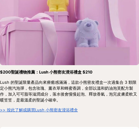
$200聖誕禮物推薦：Lush 小熊密友浸浴禮盒 $210
Lush 的聖誕限量產品向來療癒感滿滿，這款小熊密友禮盒一次過集合 3 顆限
定小熊汽泡彈，包含玫瑰、薰衣草和蜂蜜香調，全部以溫和奶油泡芙配方製
作，加入可可脂等滋潤成分，落水後會慢慢起泡、釋放香氣，泡完皮膚柔軟又
暖笠笠，是最溫柔的聖誕小確幸。
>> 按此了解或購買Lush 小熊密友浸浴禮盒