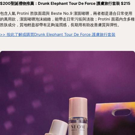
$200聖誕禮物推薦：Drunk Elephant Tour De Force 護膚旅行套裝 $215
包含人氣 Protini 胜肽面霜與 Beste No.9 潔面啫喱，兩者都是適合日常使用
的萬用款，潔面啫喱泡沫細緻，能帶走日常污垢與淡妝；Protini 面霜內含多種
胜肽成分，質地輕盈卻帶有足夠滋潤感，長期用有助改善膚質與彈性。
>> 按此了解或購買Drunk Elephant Tour De Force 護膚旅行套裝