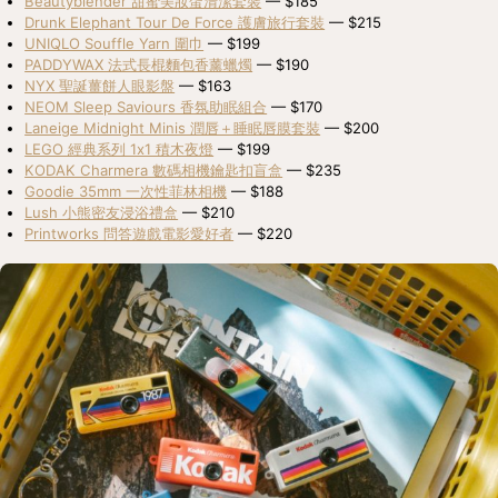
Beautyblender 甜蜜美妝蛋清潔套裝
 — $185
Drunk Elephant Tour De Force 護膚旅行套裝
 — $215
UNIQLO Souffle Yarn 圍巾
 — $199
PADDYWAX 法式長棍麵包香薰蠟燭
 — $190
NYX 聖誕薑餅人眼影盤
 — $163
NEOM Sleep Saviours 香氛助眠組合
 — $170
Laneige Midnight Minis 潤唇＋睡眠唇膜套裝
 — $200
LEGO 經典系列 1x1 積木夜燈
 — $199
KODAK Charmera 數碼相機鑰匙扣盲盒
 — $235
Goodie 35mm 一次性菲林相機
 — $188
Lush 小熊密友浸浴禮盒
 — $210
Printworks 問答遊戲電影愛好者
 — $220