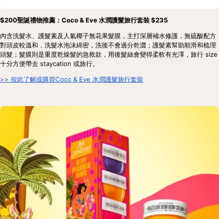
$200聖誕禮物推薦：Coco & Eve 水潤護髮旅行套裝 $235
內含洗髮水、護髮素及人氣椰子無花果髮膜，主打深層補水修護，無硫酸配方
對頭皮較溫和，洗髮水泡沫綿密，洗後不會過分乾澀；護髮素幫助順滑和梳理
頭髮；髮膜則是重度乾燥髮的急救款，用後髮絲會變得柔軟有光澤，旅行 size 
十分方便帶去 staycation 或旅行。
>> 按此了解或購買Coco & Eve 水潤護髮旅行套裝