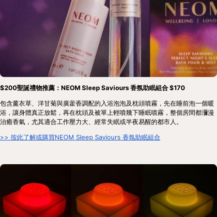
$200聖誕禮物推薦：NEOM Sleep Saviours 香氛助眠組合 $170
包含薰衣草、洋甘菊與廣藿香調配的入浴泡泡及枕頭噴霧，先在睡前泡一個暖
浴，讓身體真正放鬆，再在枕頭及被單上輕噴幾下睡眠噴霧，整個房間都瀰漫
治癒香氣，尤其適合工作壓力大、經常失眠或半夜易醒的都市人。
>> 按此了解或購買NEOM Sleep Saviours 香氛助眠組合