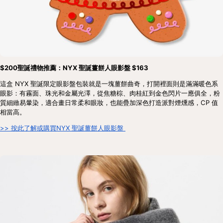
$200聖誕禮物推薦：NYX 聖誕薑餅人眼影盤 $163
這盒 NYX 聖誕限定眼影盤包裝就是一塊薑餅曲奇，打開裡面則是滿滿暖色系
眼影：有霧面、珠光和金屬光澤，從焦糖棕、肉桂紅到金色閃片一應俱全，粉
質細緻易暈染，適合畫日常柔和眼妝，也能疊加深色打造派對煙燻感，CP 值
相當高。
>> 按此了解或購買NYX 聖誕薑餅人眼影盤 