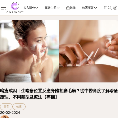
加入賺分
探索主題
購物
熱選獎賞
訂閱雜誌
暗瘡成因｜生暗瘡位置反應身體甚麼毛病？從中醫角度了解暗瘡
護理、不同類型及療法【專欄】
美容
健康
20-02-2024