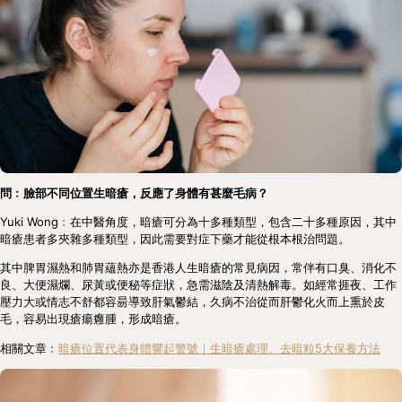
問﹕臉部不同位置生暗瘡，反應了身體有甚麼毛病？
Yuki Wong﹕在中醫角度，暗瘡可分為十多種類型，包含二十多種原因，其中
暗瘡患者多夾雜多種類型，因此需要對症下藥才能從根本根治問題。
其中脾胃濕熱和肺胃蘊熱亦是香港人生暗瘡的常見病因，常伴有口臭、消化不
良、大便濕爛、尿黃或便秘等症狀，急需滋陰及清熱解毒。如經常捱夜、工作
壓力大或情志不舒都容昜導致肝氣鬱結，久病不治從而肝鬱化火而上熏於皮
毛，容易出現瘡瘍癰腫，形成暗瘡。
相關文章﹕
暗瘡位置代表身體響起警號｜生暗瘡處理、去暗粒5大保養方法