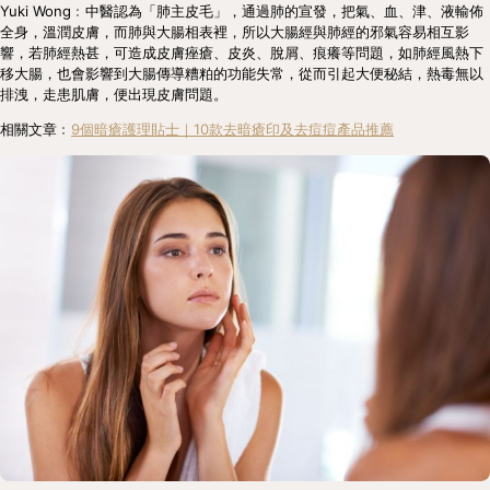
Yuki Wong﹕中醫認為「肺主皮毛」，通過肺的宣發，把氣、血、津、液輸佈
全身，溫潤皮膚，而肺與大腸相表裡，所以大腸經與肺經的邪氣容易相互影
響，若肺經熱甚，可造成皮膚痤瘡、皮炎、脫屑、痕癢等問題，如肺經風熱下
移大腸，也會影響到大腸傳導糟粕的功能失常，從而引起大便秘結，熱毒無以
排洩，走患肌膚，便出現皮膚問題。
相關文章﹕
9個暗瘡護理貼士｜10款去暗瘡印及去痘痘產品推薦