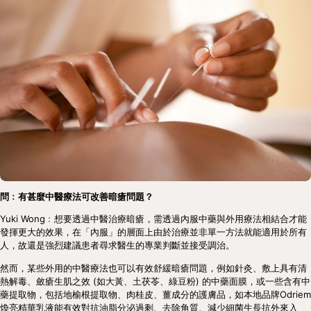
問﹕有甚麼中醫療法可改善暗瘡問題？
Yuki Wong﹕想要透過中醫治療暗瘡，需透過內服中藥與外用療法相結合才能
發揮更大的效果，在「內服」的層面上由於治療並非單一方法就能適用於所有
人，故還是強烈建議患者尋求醫生的專業判斷並接受調治。
然而，某些外用的中醫療法也可以有效舒緩暗瘡問題，例如針灸、敷上具有清
熱解毒、斂瘡生肌之效 (如大黃、土茯苓、綠豆粉) 的中藥面膜，或一些含有中
藥提取物，包括地榆根提取物、肉桂皮、薑成分的護膚品，如本地品牌Odriem
煥亮精華乳液能有效對抗油脂分泌過剩、去除角質、減少細菌生長抗外來入