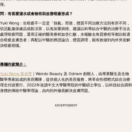
侵。
問﹕有甚麼湯水或食物有助改善暗瘡形成？
Yuki Wong﹕生暗瘡不一定是「熱氣」而致，體質不同治療方法則有所不同，
切忌亂服保健品或飲涼茶，以免加重病情。建議以科學結合中醫的治療手法去
處理暗瘡問題，選用正確的醫美療程如杏仁酸，水楊酸去角質療程等都比較適
合暗瘡皮膚患者；再配以中醫的辨證論治，體質調理，能有效做到內外夾攻解
決暗瘡煩惱。
專欄作家簡介﹕
Yuki Wong 黃卓瑩
｜Weirdo Beauty 及 Odriem 創辦人，由專業醫生及生物
醫學專家組成的美容團隊，提供個人化的美容服務，將革命性標靶式綜合治療
理念付諸實行。2022年攻讀中文大學醫學院的中醫碩士學位，以科技結合調和
身體的傳統中醫學理論，由內到外徹底解決皮膚問題。
ADVERTISMENT