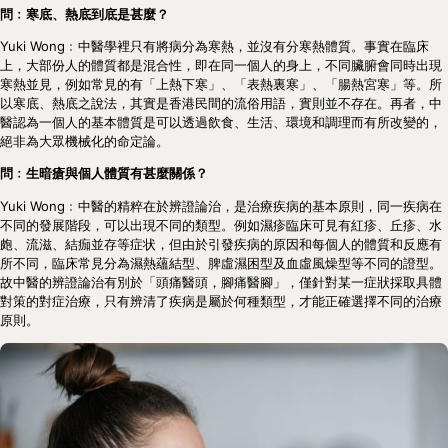
問﹕寒底、熱底到底是甚麼？
Yuki Wong﹕中醫學裡只有將病分為寒熱，並沒有分寒熱體質。事實在臨床
上，大部份人的體質都是混合性，即在同一個人的身上，不同臟腑會同時出現
寒熱並見，例如常見的有「上熱下寒」、「表熱裏寒」、「腸熱宮寒」等。所
以寒底、熱底之說法，其實是香港民間的流俗用語，實則並不存在。再者，中
醫認為一個人的基本體質是可以透過飲食、生活、環境和調理而有所改變的，
絕非為大眾機械化的命定論。
問﹕生暗瘡與個人體質有甚麼關係？
Yuki Wong﹕中醫的精粹在於辨證論治，是治療疾病的基本原則，同一疾病在
不同的發展階段，可以出現不同的類型。例如濕疹臨床可見有紅疹、丘疹、水
皰、流滋、結痂並存等症状，但由於引發疾病的原因和每個人的體質和反應有
所不同，臨床常見分為濕熱蘊結型、脾虛濕困型及血虛風燥型等不同的證型。
故中醫的辨證論治有別於「頭痛醫頭，腳痛醫腳」，僅針對某一症狀採取具體
對策的對症治療，只有辨清了疾病是屬於何種類型，才能正確選擇不同的治療
原則。