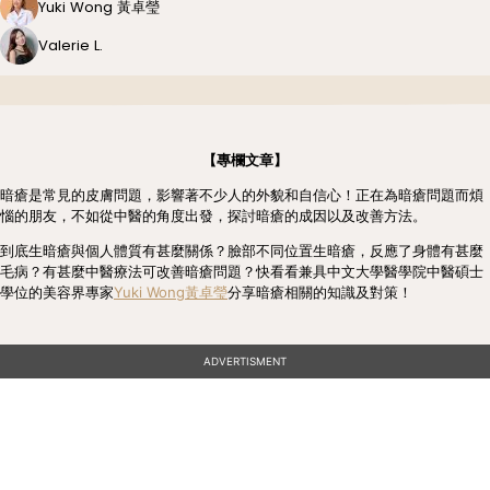
Yuki Wong 黃卓瑩
Valerie L.
【專欄文章】
暗瘡是常見的皮膚問題，影響著不少人的外貌和自信心！正在為暗瘡問題而煩
惱的朋友，不如從中醫的角度出發，探討暗瘡的成因以及改善方法。
到底生暗瘡與個人體質有甚麼關係？臉部不同位置生暗瘡，反應了身體有甚麼
毛病？有甚麼中醫療法可改善暗瘡問題？快看看兼具中文大學醫學院中醫碩士
學位的美容界專家
Yuki Wong黃卓瑩
分享暗瘡相關的知識及對策！
ADVERTISMENT