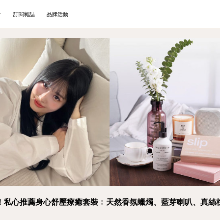
訂閱雜誌
品牌活動
！私心推薦身心舒壓療癒套裝﹕天然香氛蠟燭、藍芽喇叭、真絲