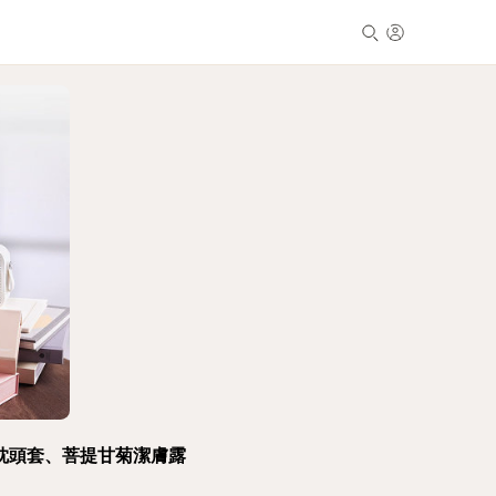
枕頭套、菩提甘菊潔膚露