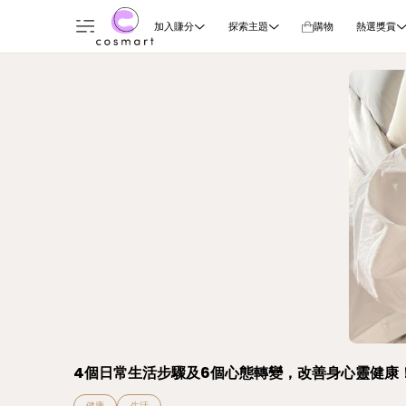
加入賺分
探索主題
購物
熱選獎賞
4個日常生活步驟及6個心態轉變，改善身心靈健康
健康
生活