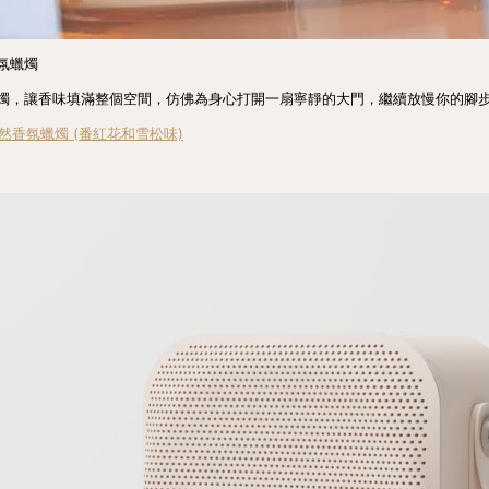
氛蠟燭
燭，讓香味填滿整個空間，仿佛為身心打開一扇寧靜的大門，繼續放慢你的腳
純素天然香氛蠟燭 (番紅花和雪松味)