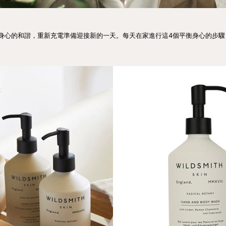
身心的和諧，重新充電準備迎接新的一天。每天在家進行這4個平衡身心的步驟