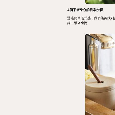
4個平衡身心的日常步驟
透過簡單儀式感，我們能夠找到
靜，帶來愉悅。  