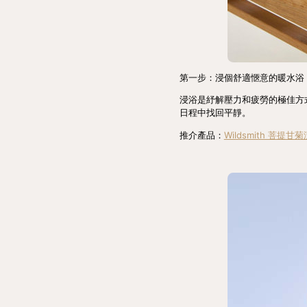
第一步：浸個舒適愜意的暖水浴
浸浴是紓解壓力和疲勞的極佳方
日程中找回平靜。
推介產品：
Wildsmith 菩提甘