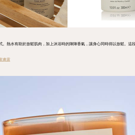
式。熱水有助於放鬆肌肉，加上沐浴時的陣陣香氣，讓身心同時得以放鬆。這
菊潔膚露