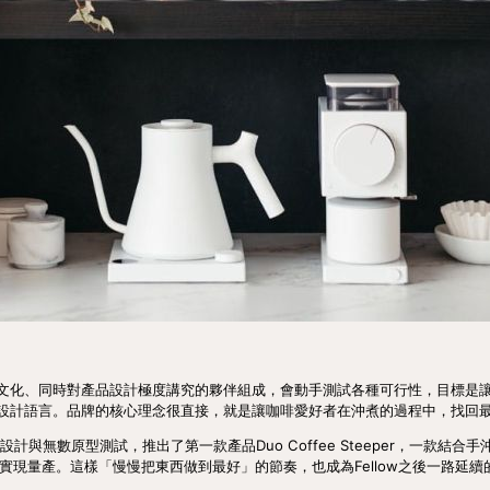
文化、同時對產品設計極度講究的夥伴組成，會動手測試各種可行性，目標是
設計語言。品牌的核心理念很直接，就是讓咖啡愛好者在沖煮的過程中，找回
設計與無數原型測試，推出了第一款產品Duo Coffee Steeper，一款結
er平台實現量產。這樣「慢慢把東西做到最好」的節奏，也成為Fellow之後一路延