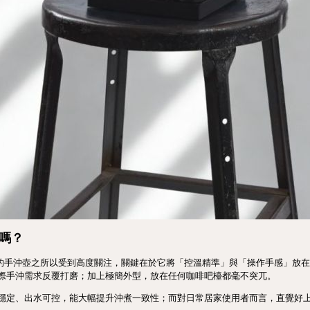
用嗎？
ellow 的手沖壺之所以受到高度關注，關鍵在於它將「控溫精準」與「操作手感」
際手沖需求反覆打磨；加上極簡外型，放在任何咖啡吧檯都毫不突兀。
穩定、出水可控，能大幅提升沖煮一致性；而對日常居家使用者而言，直覺好上