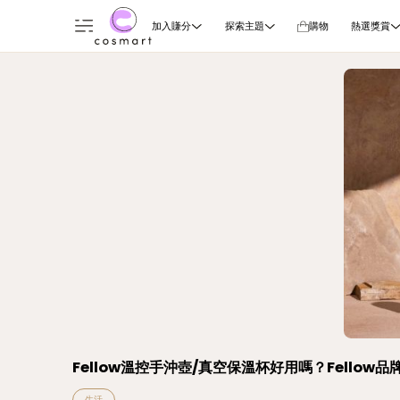
加入賺分
探索主題
購物
熱選獎賞
Fellow溫控手沖壺/真空保溫杯好用嗎？Fello
生活