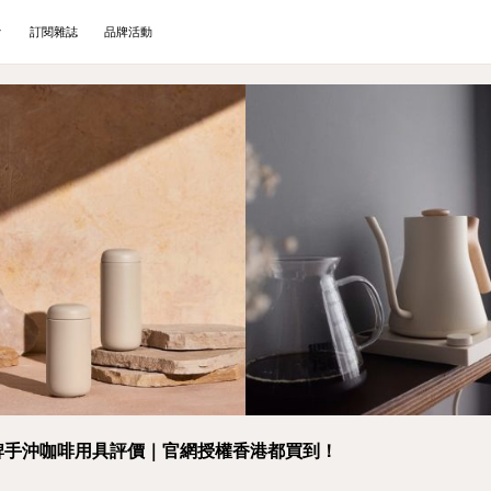
訂閱雜誌
品牌活動
w品牌手沖咖啡用具評價｜官網授權香港都買到！