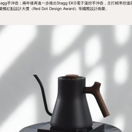
典的Stagg手沖壺；兩年後再進一步推出Stagg EKG電子溫控手沖壺，主打精準
點設計大獎（Red Dot Design Award）等國際設計殊榮。