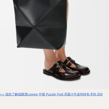
>> 按此了解或購買Loewe 中號 Puzzle Fold 亮面小牛皮托特包 $16,300