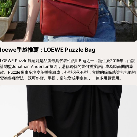
loewe手袋推薦：LOEWE Puzzle Bag 
LOEWE Puzzle袋絕對是品牌最具代表性的It Bag之一，誕生於2015年，由設
計總監Jonathan Anderson操刀，憑藉獨特的幾何拼接設計成為時尚圈的爆
款。Puzzle袋由多塊皮革拼接組成，外型俐落有型，立體的線條感讓包包能夠
變換多種背法，既可斜背、手提，還能變成手拿包，一包多用超實用。