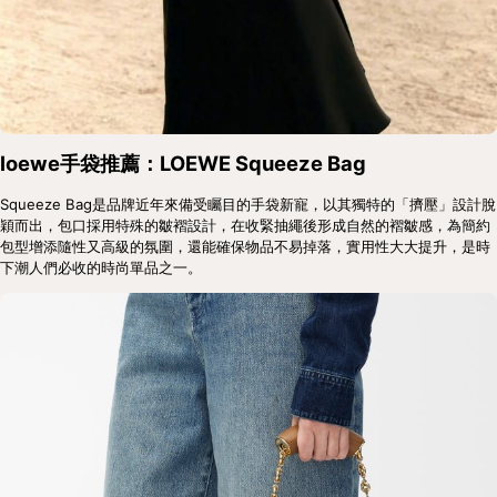
loewe手袋推薦：LOEWE Squeeze Bag
Squeeze Bag是品牌近年來備受矚目的手袋新寵，以其獨特的「擠壓」設計脫
穎而出，包口採用特殊的皺褶設計，在收緊抽繩後形成自然的褶皺感，為簡約
包型增添隨性又高級的氛圍，還能確保物品不易掉落，實用性大大提升，是時
下潮人們必收的時尚單品之一。  