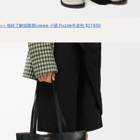
>> 按此了解或購買Loewe 小號 Puzzle牛皮包 $27,850