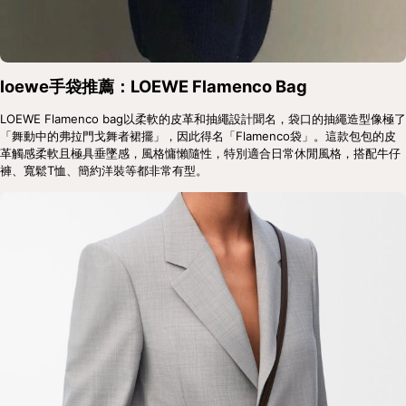
loewe手袋推薦：LOEWE Flamenco Bag
LOEWE Flamenco bag以柔軟的皮革和抽繩設計聞名，袋口的抽繩造型像極了
「舞動中的弗拉門戈舞者裙擺」，因此得名「Flamenco袋」。這款包包的皮
革觸感柔軟且極具垂墜感，風格慵懶隨性，特別適合日常休閒風格，搭配牛仔
褲、寬鬆T恤、簡約洋裝等都非常有型。