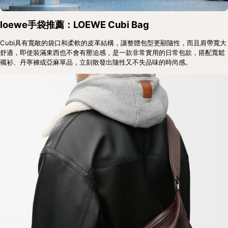
loewe手袋推薦：LOEWE Cubi Bag
Cubi具有寬敞的袋口和柔軟的皮革結構，讓整體包型更顯隨性，而且肩帶寬大
舒適，即使裝滿東西也不會有壓迫感，是一款非常實用的日常包款，搭配寬鬆
襯衫、丹寧褲或亞麻單品，立刻散發出隨性又不失品味的時尚感。