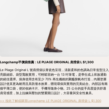
Longchamp平價袋推薦：LE PLIAGE ORIGINAL 肩揹袋 L $1,300
Le Pliage Original L 號肩揹袋以青瓷色呈現，清新柔和的色調為日常造型注入
亮眼細節。袋型寬敞實用，可輕鬆容納一台 13 吋筆電，是學生或上班族通勤
的絕佳選擇。袋身使用含有至少 70% 再生纖維的聚醯胺帆布打造，內層塗層
設計使其更為耐用且具防潑水效果，體現環保與實用的完美結合。內部設有兩
個平薄口袋，便於收納卡片、手機等隨身小物。25 公分的提手高度提供舒適
肩背感受，加上拉鍊與壓扣的雙重開口設計，大容量與安全性兼具。
>> 按此了解或購買Longchamp LE PLIAGE ORIGINAL 肩揹袋 L $1,300