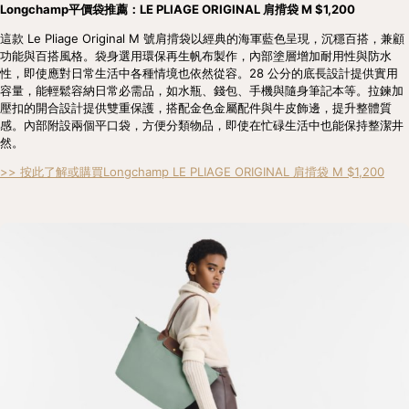
Longchamp平價袋推薦：LE PLIAGE ORIGINAL 肩揹袋 M $1,200
這款 Le Pliage Original M 號肩揹袋以經典的海軍藍色呈現，沉穩百搭，兼顧
功能與百搭風格。袋身選用環保再生帆布製作，內部塗層增加耐用性與防水
性，即使應對日常生活中各種情境也依然從容。28 公分的底長設計提供實用
容量，能輕鬆容納日常必需品，如水瓶、錢包、手機與隨身筆記本等。拉鍊加
壓扣的開合設計提供雙重保護，搭配金色金屬配件與牛皮飾邊，提升整體質
感。內部附設兩個平口袋，方便分類物品，即使在忙碌生活中也能保持整潔井
然。
>> 按此了解或購買Longchamp LE PLIAGE ORIGINAL 肩揹袋 M $1,200