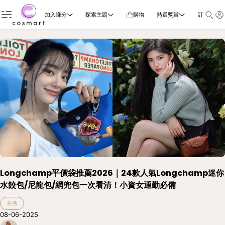
加入賺分
探索主題
購物
熱選獎賞
訂閱雜誌
Longchamp平價袋推薦2026｜24款人氣Longchamp迷你
水餃包/尼龍包/網兜包一次看清！小資女通勤必備
生活
08-06-2025