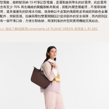
型寬敞，能輕鬆容納 13 吋筆記型電腦，是通勤族與學生的好選擇。此款選用
含有至少 70% 再生纖維的聚醯胺帆布製成，搭配內層塗層處理，不僅環保耐
用，還具備優良的防潑水功能。袋身飾以牛皮製的俄羅斯皮革細節與銀色金屬
配件，突顯質感。拉鍊與壓扣雙重開關設計提供額外的安全保障，而內部則設
有一個平薄口袋，方便分類收納，簡潔利落的外型與實用機能完美結合。
>> 按此了解或購買Longchamp LE PLIAGE GREEN 肩揹袋 L $1,300 