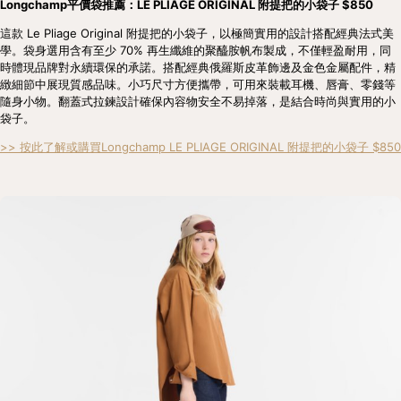
Longchamp平價袋推薦：LE PLIAGE ORIGINAL 附提把的小袋子 $850
這款 Le Pliage Original 附提把的小袋子，以極簡實用的設計搭配經典法式美
學。袋身選用含有至少 70% 再生纖維的聚醯胺帆布製成，不僅輕盈耐用，同
時體現品牌對永續環保的承諾。搭配經典俄羅斯皮革飾邊及金色金屬配件，精
緻細節中展現質感品味。小巧尺寸方便攜帶，可用來裝載耳機、唇膏、零錢等
隨身小物。翻蓋式拉鍊設計確保內容物安全不易掉落，是結合時尚與實用的小
袋子。
>> 按此了解或購買Longchamp LE PLIAGE ORIGINAL 附提把的小袋子 $850