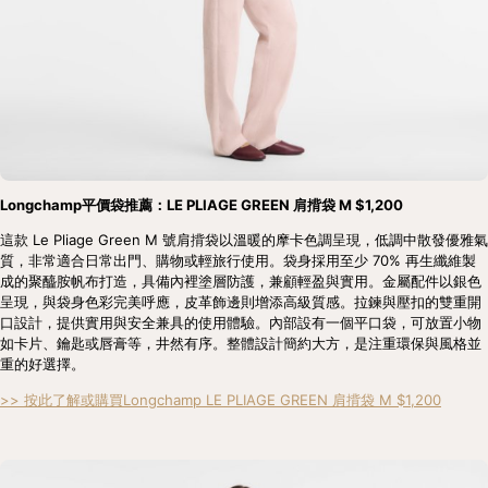
Longchamp平價袋推薦：LE PLIAGE GREEN 肩揹袋 M $1,200
這款 Le Pliage Green M 號肩揹袋以溫暖的摩卡色調呈現，低調中散發優雅氣
質，非常適合日常出門、購物或輕旅行使用。袋身採用至少 70% 再生纖維製
成的聚醯胺帆布打造，具備內裡塗層防護，兼顧輕盈與實用。金屬配件以銀色
呈現，與袋身色彩完美呼應，皮革飾邊則增添高級質感。拉鍊與壓扣的雙重開
口設計，提供實用與安全兼具的使用體驗。內部設有一個平口袋，可放置小物
如卡片、鑰匙或唇膏等，井然有序。整體設計簡約大方，是注重環保與風格並
重的好選擇。
>> 按此了解或購買Longchamp LE PLIAGE GREEN 肩揹袋 M $1,200