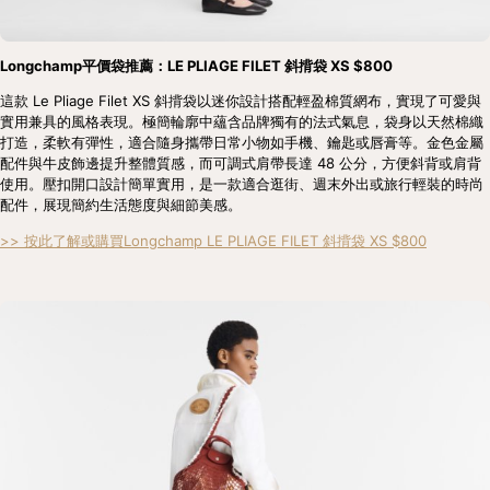
Longchamp平價袋推薦：LE PLIAGE FILET 斜揹袋 XS $800
這款 Le Pliage Filet XS 斜揹袋以迷你設計搭配輕盈棉質網布，實現了可愛與
實用兼具的風格表現。極簡輪廓中蘊含品牌獨有的法式氣息，袋身以天然棉織
打造，柔軟有彈性，適合隨身攜帶日常小物如手機、鑰匙或唇膏等。金色金屬
配件與牛皮飾邊提升整體質感，而可調式肩帶長達 48 公分，方便斜背或肩背
使用。壓扣開口設計簡單實用，是一款適合逛街、週末外出或旅行輕裝的時尚
配件，展現簡約生活態度與細節美感。
>> 按此了解或購買Longchamp LE PLIAGE FILET 斜揹袋 XS $800