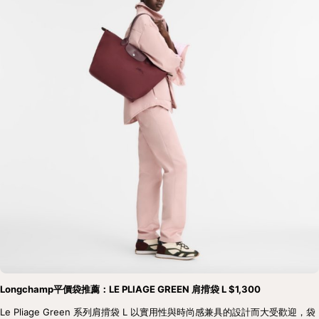
Longchamp平價袋推薦：LE PLIAGE GREEN 肩揹袋 L $1,300 
Le Pliage Green 系列肩揹袋 L 以實用性與時尚感兼具的設計而大受歡迎，袋