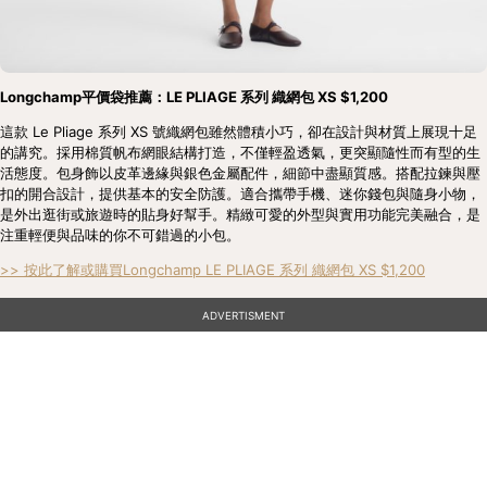
Longchamp平價袋推薦：LE PLIAGE 系列 織網包 XS $1,200
這款 Le Pliage 系列 XS 號織網包雖然體積小巧，卻在設計與材質上展現十足
的講究。採用棉質帆布網眼結構打造，不僅輕盈透氣，更突顯隨性而有型的生
活態度。包身飾以皮革邊緣與銀色金屬配件，細節中盡顯質感。搭配拉鍊與壓
扣的開合設計，提供基本的安全防護。適合攜帶手機、迷你錢包與隨身小物，
是外出逛街或旅遊時的貼身好幫手。精緻可愛的外型與實用功能完美融合，是
注重輕便與品味的你不可錯過的小包。
>> 按此了解或購買Longchamp LE PLIAGE 系列 織網包 XS $1,200
ADVERTISMENT