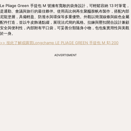
Le Pliage Green 手提包 M 號擁有寬敞的袋身設計，可輕鬆容納 13 吋筆電，
是通勤、會議與旅行的最佳夥伴。使用高比例再生聚醯胺帆布製作，搭配內部
尼龍塗層，具備輕盈、防潑水與環保等多重優勢。外觀以簡潔線條與銀色金屬
配件打造，並以牛皮飾邊點綴，展現法式簡約風格。拉鍊與壓扣開合設計兼顧
安全與便利性，內部附有平口袋，可妥善分類隨身小物，包包集實用性與美觀
於一身。
>> 按此了解或購買Longchamp LE PLIAGE GREEN 手提包 M $1,200
ADVERTISMENT