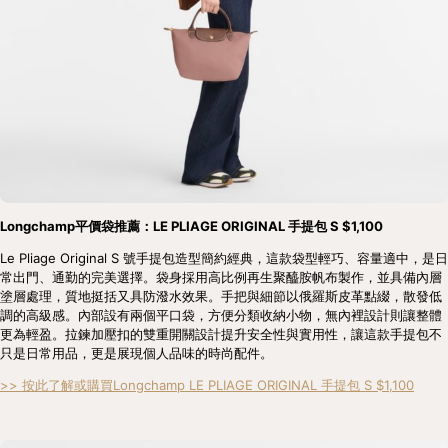
Longchamp平價袋推薦：LE PLIAGE ORIGINAL 手提包 S $1,100
Le Pliage Original S 號手提包造型簡約經典，這款袋型輕巧、容量適中，是日
常出門、通勤的完美選擇。袋身採用高比例再生聚醯胺帆布製作，並具備內層
塗層處理，質地挺括又具防潑水效果。手把與細節以俄羅斯皮革點綴，散發低
調的高級感。內部設有兩個平口袋，方便分類收納小物，無內裡設計則讓整體
更為輕盈。拉鍊加壓扣的雙重開關設計提升安全性與實用性，讓這款手提包不
只是日常用品，更是展現個人品味的時尚配件。
>> 按此了解或購買Longchamp LE PLIAGE ORIGINAL 手提包 S $1,100