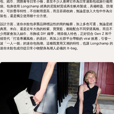
包、紙巾、潤唇膏等日常小物，甚至不少人會將它作為日常通勤包或旅行備用
袋。包身使用 Longchamp 經典的尼龍材質或再生帆布製成，具備輕盈、防潑
水、可折疊等特性，不但耐用度高，而且容易收納，無論是放入大包中作為分
裝包，還是獨立使用都十分方便。
設計方面，迷你水餃包承襲品牌標誌性的簡約輪廓，加上多色可選，無論是經
典黑、米白、還是近年大熱的粉紫、寶寶藍，都能配合不同穿搭風格。而且不
少用家會加入絲巾、吊飾或 DIY 織帶，增添個人特色，正好切合 Gen Z 和千
禧世代「打造專屬風格」的喜好。再加上社群平台帶動的 viral 效應，引發一
波「一人一個」的迷你包熱潮。這種既實用又潮的特性，也讓 Longchamp 的
迷你水餃包成功從日常小物變身為潮人必備的 It-bag。