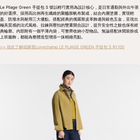
Le Pliage Green 手提包 S 號以輕巧實用為設計核心，是日常通勤與外出午茶
的好選擇。採用高比例再生纖維的聚醯胺帆布製成，結合內層塗層，實現輕
盈、防潑水與耐用三大優點。搭配經典的俄羅斯皮革飾邊與銀色五金，呈現出
極具質感的法式風格。拉鍊與壓扣的雙重開合設計，提升安全性之餘也保有經
典輪廓。內部附有一個平薄內袋，可整齊收納小型物品。無論搭配休閒裝扮或
上班服飾，都能為整體造型增添一抹精緻亮點。
>> 按此了解或購買Longchamp LE PLIAGE GREEN 手提包 S $1,100