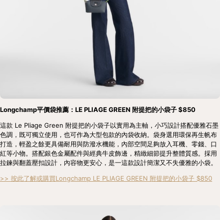
Longchamp平價袋推薦：LE PLIAGE GREEN 附提把的小袋子 $850
這款 Le Pliage Green 附提把的小袋子以實用為主軸，小巧設計搭配優雅石墨
色調，既可獨立使用，也可作為大型包款的內袋收納。袋身選用環保再生帆布
打造，輕盈之餘更具備耐用與防潑水機能，內部空間足夠放入耳機、零錢、口
紅等小物。搭配銀色金屬配件與經典牛皮飾邊，精緻細節提升整體質感。採用
拉鍊與翻蓋壓扣設計，內容物更安心，是一這款設計簡潔又不失優雅的小袋。
>> 按此了解或購買Longchamp LE PLIAGE GREEN 附提把的小袋子 $850