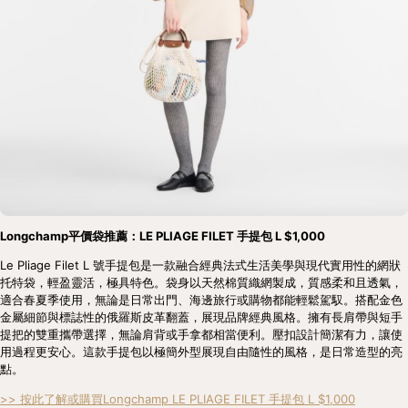
Longchamp平價袋推薦：LE PLIAGE FILET 手提包 L $1,000
Le Pliage Filet L 號手提包是一款融合經典法式生活美學與現代實用性的網狀
托特袋，輕盈靈活，極具特色。袋身以天然棉質織網製成，質感柔和且透氣，
適合春夏季使用，無論是日常出門、海邊旅行或購物都能輕鬆駕馭。搭配金色
金屬細節與標誌性的俄羅斯皮革翻蓋，展現品牌經典風格。擁有長肩帶與短手
提把的雙重攜帶選擇，無論肩背或手拿都相當便利。壓扣設計簡潔有力，讓使
用過程更安心。這款手提包以極簡外型展現自由隨性的風格，是日常造型的亮
點。
>> 按此了解或購買Longchamp LE PLIAGE FILET 手提包 L $1,000