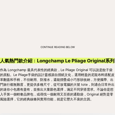
CONTINUE READING BELOW
人氣熱門款介紹﹕Longchamp Le Pliage Original系列
作為 Longchamp 最具代表性的經典款，Le Pliage Original 可以說是餃子袋
的原點。Le Pliage手袋的設計靈感源自摺紙文化，選用輕盈的尼龍布料搭配皮
革翻蓋和手柄，不但耐用、防潑水，還能摺疊成小巧形狀收納，方便攜帶、出
門旅行都無難度，更提供多種尺寸，從可放電腦的大號 tote，到適合日常外出
的迷你小包應有盡有，並推出大量顏色選擇，滿足不同穿搭需求。不論你是想
入手第一個輕奢品牌包，或尋找一個耐用又百搭的通勤袋，Original 絕對是零
風險選擇，它的經典線條與實用功能，就是它歷久不衰的主因。