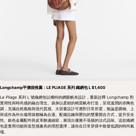
Longchamp平價袋推薦：LE PLIAGE 系列 織網包 L $1,400
Le Pliage 系列 L 號織網包以獨特的網眼帆布設計，重新詮釋 Longchamp 對
實用性與時尚感的融合理念。袋身以柔韌的棉質帆布打造，呈現溫潤的赤陶色
調，充滿自然風格與現代質感。大容量設計可應對日常所需，無論是購物、上
班或作為外出備用袋都極為合適。配備拉鍊與壓扣的雙重開合方式，提升安全
性。銀色金屬配件與皮革飾邊細節，展現出優雅不張揚的法式品味。這款織網
包是實用功能與造型感兼具的理想選擇，讓你在日常穿搭中散發低調的時尚氣
場。