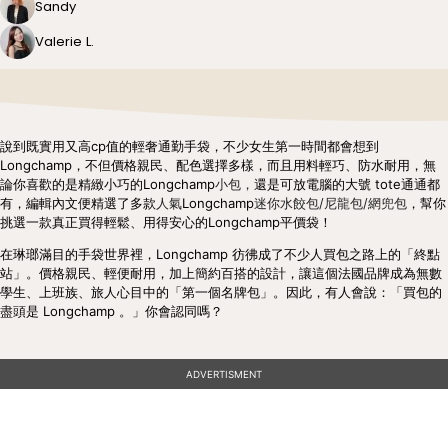
Sandy
Valerie L.
說到既實用又高cp值的輕奢通勤手袋，不少女生第一時間都會想到
Longchamp，不但價格親民、配色選擇多樣，而且用料輕巧、防水耐用，無
論你喜歡的是精緻小巧的Longchamp
小包，
還是可放電腦的大號 tote通通都
有，編輯內文便精選了多款
人氣
Longchamp
迷你水餃包/尼龍包/網兜包
，幫你
挑選一款真正買得輕鬆、用得安心的Longchamp平價袋！
在琳瑯滿目的手袋世界裡，Longchamp 彷彿成了不少人買包之路上的「終點
站」。價格親民、輕便耐用，加上簡約百搭的設計，讓這個法國品牌成為無數
學生、上班族、旅人心目中的「第一個名牌包」。因此，有人會說：「買包的
盡頭是 Longchamp 。」你會認同嗎？
ADVERTISMENT