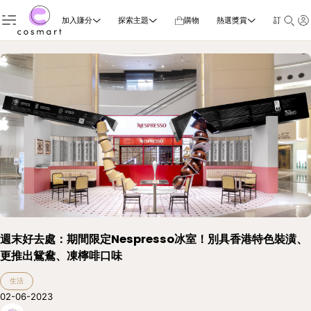
加入賺分
探索主題
購物
熱選獎賞
訂閱雜誌
週末好去處：期間限定Nespresso冰室！別具香港特色裝潢、
更推出鴛鴦、凍檸啡口味
生活
02-06-2023