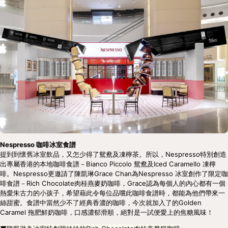
Nespresso 咖啡冰室食譜
提到到懷舊冰室飲品，又怎少得了鴛鴦及凍檸茶。所以，Nespresso特別創造
出專屬香港的本地咖啡食譜－Bianco Piccolo 鴛鴦及Iced Caramello 凍檸
啡。Nespresso更邀請了陳凱琳Grace Chan為Nespresso 冰室創作了限定咖
啡食譜－Rich Chocolate肉桂燕麥奶咖啡，Grace認為每個人的內心都有一個
熱愛朱古力的小孩子，希望藉此令每位品嚐此咖啡食譜時，都能為他們帶來一
絲甜蜜。食譜中當然少不了經典香濃的咖啡，今次就加入了的Golden 
Caramel 拖肥鮮奶咖啡，口感濃郁滑順，絕對是一試便愛上的焦糖風味！