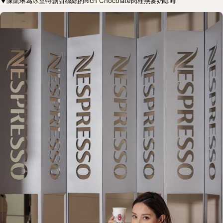
▼陳凱琳為冰室特創甜絲絲的Rich Chocolate肉桂燕麥奶咖啡