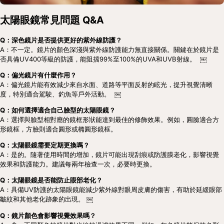
太陽眼鏡常見問題 Q&A
Q：深色鏡片是否提供更好的紫外線防護？
A：不一定。鏡片的顏色深淺與紫外線防護能力無直接關係。關鍵在於鏡片是
否具備UV400等級的防護，能阻擋99%至100%的UVA和UVB射線。  ￼
Q：偏光鏡片有什麼作用？
A：偏光鏡片能有效減少來自水面、道路等平面反射的眩光，提升視覺清晰
度，特別適合駕駛、釣魚等戶外活動。  ￼
Q：如何選擇適合自己臉型的太陽眼鏡？
A：選擇與臉型相對應的鏡框形狀能達到最佳的修飾效果。例如，圓臉適合方
形鏡框，方臉則適合圓形或橢圓形鏡框。
Q：太陽眼鏡需要定期更換嗎？
A：是的。隨著使用時間的增加，鏡片可能出現刮痕或防護膜老化，影響視覺
效果和防護能力。建議每兩年檢查一次，必要時更換。
Q：太陽眼鏡是否能防止眼部老化？
A：具備UV防護的太陽眼鏡能減少紫外線對眼周皮膚的傷害，有助於延緩眼部
皺紋和其他老化跡象的出現。 ￼
Q：鏡片顏色會影響視覺效果嗎？