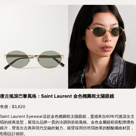
復古搖滾巴黎風格：Saint Laurent 金色橢圓框太陽眼鏡
售價：$3,620
Saint Laurent Eyewear這款金色橢圓框太陽眼鏡，靈感來自60年代搖滾女主
唱的經典造型，展現出品牌一貫的冷調與前衛風格。金色金屬鏡框搭配煙燻色
鏡片，營造出古典與現代交融的魅力。鏡臂採用仿玳瑁效果的醋酸纖維材質，
彰顯設計細節。