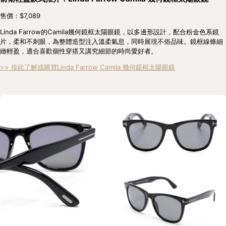
售價：$7,089
Linda Farrow的Camila幾何鏡框太陽眼鏡，以多邊形設計，配合粉金色系鏡
片，柔和不刺眼，為整體造型注入溫柔氣息，同時展現不俗品味。鏡框線條細
緻輕盈，適合喜歡個性穿搭又講究細節的時尚愛好者。
>> 按此了解或購買Linda Farrow Camila 幾何鏡框太陽眼鏡