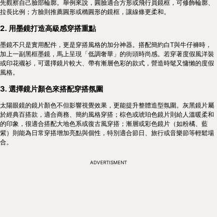
先觀察自己臉部輪廓。舉例來說，圓臉適合方形或飛行員鏡框，可修飾輪廓、
拉長比例；方臉則推薦圓形或橢圓形的鏡框，讓線條更柔和。
2. 用墨鏡打造高級感穿搭重點
墨鏡不只是實用配件，更是穿搭風格的加分神器。搭配簡約白T與牛仔褲時，
加上一副黑框墨鏡，馬上呈現「低調奢華」的街頭時尚感。若穿著度假風洋裝
或印花襯衫，可選擇鏡片較大、帶有漸層色彩的款式，營造時髦又慵懶的度假
風格。
3. 選擇鏡片顏色來搭配穿搭氛圍
太陽眼鏡的鏡片顏色不但影響視覺效果，更能提升整體造型氛圍。灰黑鏡片屬
於經典百搭款，適合商務、簡約風格穿搭；棕色或琥珀色鏡片則給人溫暖柔和
的印象，很適合搭配大地色系或復古風穿搭；漸層或彩色鏡片（如粉橘、藍
紫）則能為日常穿搭增加亮點與個性，特別適合節日、旅行或音樂節等輕鬆場
合。
ADVERTISMENT