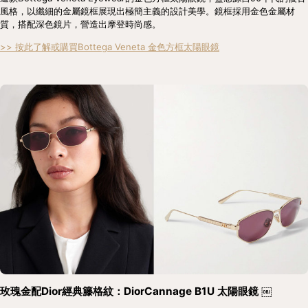
風格，以纖細的金屬鏡框展現出極簡主義的設計美學。鏡框採用金色金屬材
質，搭配深色鏡片，營造出摩登時尚感。
>> 按此了解或購買Bottega Veneta 金色方框太陽眼鏡
玫瑰金配Dior經典籐格紋：DiorCannage B1U 太陽眼鏡 ￼