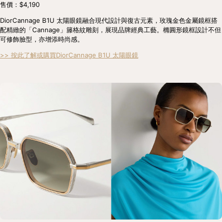
售價：$4,190
DiorCannage B1U 太陽眼鏡融合現代設計與復古元素，玫瑰金色金屬鏡框搭
配精緻的「Cannage」籐格紋雕刻，展現品牌經典工藝。橢圓形鏡框設計不但
可修飾臉型，亦增添時尚感。
>> 按此了解或購買DiorCannage B1U 太陽眼鏡