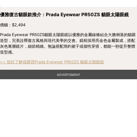
優雅復古貓眼款推介：Prada Eyewear PR50ZS 貓眼太陽眼鏡
價錢：$2,494
Prada Eyewear PR50ZS貓眼太陽眼鏡以優雅的金屬線條結合大膽俐落的貓眼
造型，完美詮釋復古風格與現代美學的交會。鏡框採用亮金色金屬製成，搭配
灰色漸層鏡片，細節精緻。無論搭配簡約裙子或個性穿搭，都能一秒提升整體
造型感。
>> 按此了解或購買Prada Eyewear PR50ZS 貓眼太陽眼鏡
ADVERTISMENT