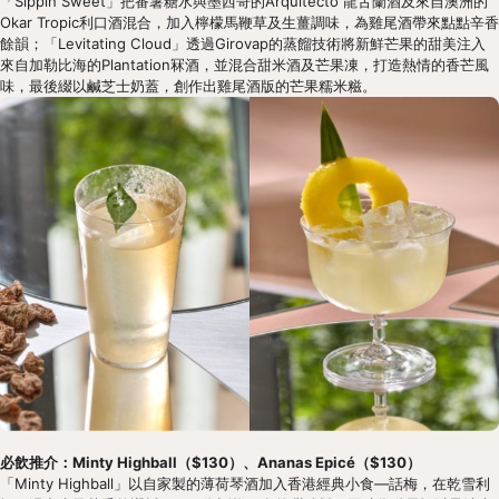
「Sippin Sweet」把番薯糖水與墨西哥的Arquitecto 龍舌蘭酒及來自澳洲的
Okar Tropic利口酒混合，加入檸檬馬鞭草及生薑調味，為雞尾酒帶來點點辛香
餘韻；「Levitating Cloud」透過Girovap的蒸餾技術將新鮮芒果的甜美注入
來自加勒比海的Plantation冧酒，並混合甜米酒及芒果凍，打造熱情的香芒風
味，最後綴以鹹芝士奶蓋，創作出雞尾酒版的芒果糯米糍。
必飲推介：Minty Highball（$130）、Ananas Epicé（$130） 
「Minty Highball」以自家製的薄荷琴酒加入香港經典小食—話梅，在乾雪利