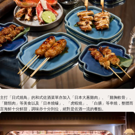
主打「日式燒鳥」的和式佐酒菜單亦加入「日本大蔥雞肉」、「雞胸軟骨」、
「雞頸肉」等美食以及「日本燒蠔」、「虎蝦燒」、「白膳」等串燒，整體而
言海鮮十分鮮甜，調味亦十分到位，絕對是佐酒一流的餐點。