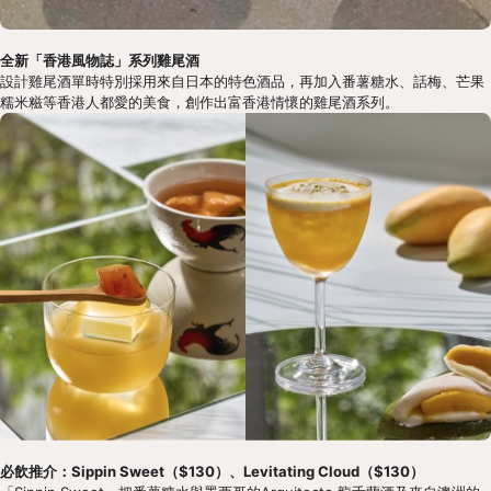
全新「香港風物誌」系列雞尾酒
設計雞尾酒單時特別採用來自日本的特色酒品，再加入番薯糖水、話梅、芒果
糯米糍等香港人都愛的美食，創作出富香港情懷的雞尾酒系列。
必飲推介：Sippin Sweet（$130）、Levitating Cloud（$130）