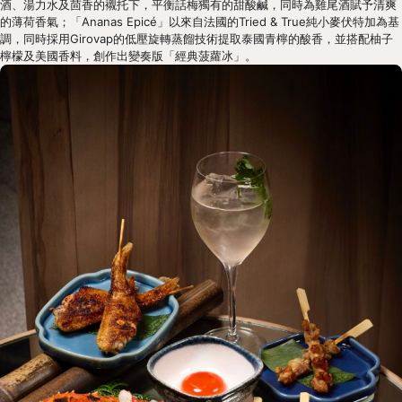
酒、湯力水及茴香的襯托下，平衡話梅獨有的甜酸鹹，同時為雞尾酒賦予清爽
的薄荷香氣；「Ananas Epicé」以來自法國的Tried & True純小麥伏特加為基
調，同時採用Girovap的低壓旋轉蒸餾技術提取泰國青檸的酸香，並搭配柚子
檸檬及美國香料，創作出變奏版「經典菠蘿冰」。