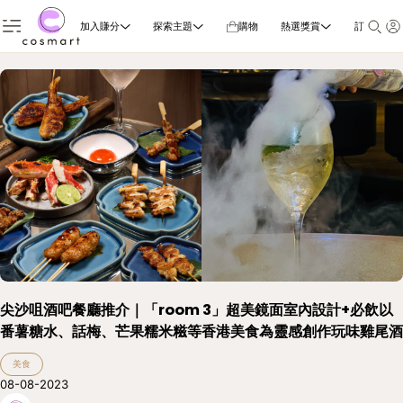
加入賺分
探索主題
購物
熱選獎賞
訂閱雜誌
尖沙咀酒吧餐廳推介｜「room 3」超美鏡面室內設計+必飲以
番薯糖水、話梅、芒果糯米糍等香港美食為靈感創作玩味雞尾酒
美食
08-08-2023