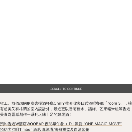
SCROLL TO CONTINUE
收工、放假想約朋友去摸酒杯底Chill？推介你去日式酒吧餐廳「room 3」，擁
有超美又有格調的室內設計外，最近更以番薯糖水、話梅、芒果糯米糍等香港
美食為靈感創作一系列玩味十足的雞尾酒！
預約香港W酒店WOOBAR 夜間早午餐 + DJ 派對 “ONE MAGIC MOVE”
預約尖沙咀Timber 酒吧 啤酒塔/海鮮拼盤及白酒套餐