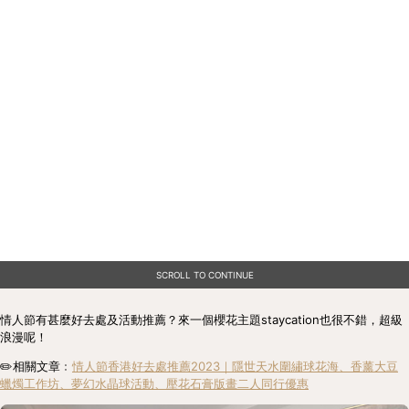
SCROLL TO CONTINUE
情人節有甚麼好去處及活動推薦？來一個櫻花主題staycation也很不錯，超級
浪漫呢！
✏️相關文章﹕
情人節香港好去處推薦2023｜隱世天水圍繡球花海、香薰大豆
蠟燭工作坊、夢幻水晶球活動、壓花石膏版畫二人同行優惠