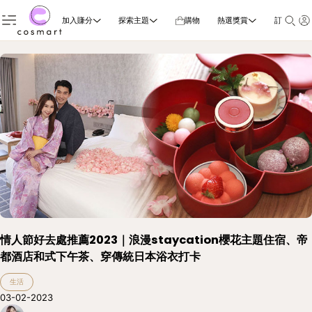
加入賺分
探索主題
購物
熱選獎賞
訂閱雜誌
情人節好去處推薦2023｜浪漫staycation櫻花主題住宿、帝
都酒店和式下午茶、穿傳統日本浴衣打卡
生活
03-02-2023