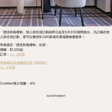
「戀流和風櫻林」情人節住宿計劃由即日起至5月31日期間推出，凡訂購此情
人節住宿計劃，更可以獲得$1,000新城市廣場購物優惠券！
帝都酒店「戀流和風櫻林」住宿﹕
價錢﹕$1,250起
訂房﹕
>> 📌詳情
帝都酒店其他優惠住宿 ($998起)
>> 📌詳情
CosMart推介指數﹕4/5
ADVERTISMENT