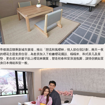
帝都酒店聯乘新城市廣場，推出「戀流和風櫻林」情人節住宿計劃，兩天一夜
的櫻花主題套房住宿，為套房加入了粉嫩櫻花擺設、榻榻米、和式茶几及座
墊，更在偌大的窗子貼上櫻花林圖案，塑造初春和室浪漫氛圍，讓情侶猶如置
身日本傳統和室一般。