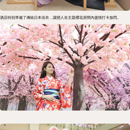
酒店特別準備了傳統日本浴衣，讓戀人在主題櫻花房間內盡情打卡放閃。