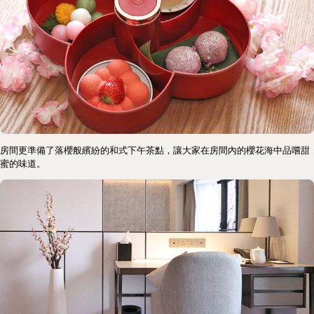
房間更準備了落櫻般繽紛的和式下午茶點，讓大家在房間內的櫻花海中品嚐甜
蜜的味道。