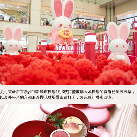
更可穿著浴衣漫步到新城市廣場1期3樓拱型玻璃天幕廣場的首爾粉黛波波草，
以及外平台的京都浪漫櫻花林場景繼續打卡，製造粉紅甜蜜回憶。