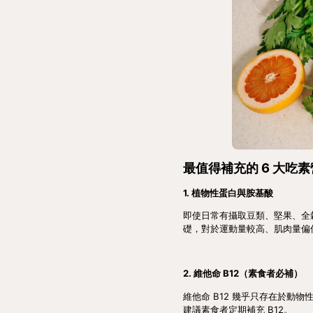
最值得補充的 6 大吃
1. 植物性蛋白與胺基酸
即使日常有攝取豆類、堅果、全
礎，對於運動量較高、肌肉量偏
2. 維他命 B12（素食者必補）
維他命 B12 幾乎只存在於
建議素食者定期補充 B12。