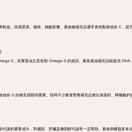
率較低，容易受茶、咖啡、植酸影響。素食鐵補充品通常會搭配維他命 C，提
A）
ega-3，其實藻油正是魚類 Omega-3 的源頭。素食藻油補充品能提供 DH
他命 D 的補充就顯得重要。現時不少素食營養補充品會以海藻鈣、檸檬酸鈣搭
肪代謝的重要成分，對腦部、肝臟及膽固醇代謝有一定幫助。素食卵磷脂多來