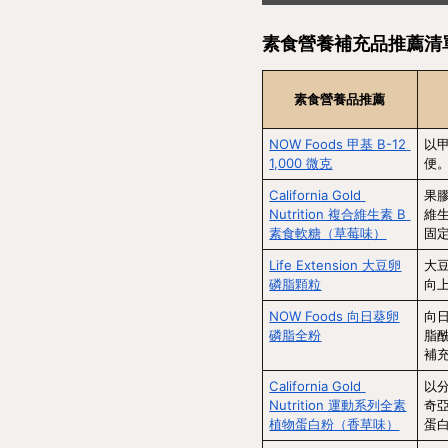
素食營養補充品推薦清
素食營養品推薦
NOW Foods 甲基 B-12 
以甲
1,000 微克
便
California Gold 
果膠
Nutrition 複合維生素 B 
維
素食軟糖（草莓味）
固
Life Extension 大豆卵
大
磷脂顆粒
向
NOW Foods 向日葵卵
向
磷脂全粉
脂
補
California Gold 
以分
Nutrition 運動系列全素
奇
植物蛋白粉（香草味）
蛋