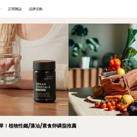
訂閱雜誌
品牌活動
清單！植物性鐵/藻油/素食卵磷脂推薦