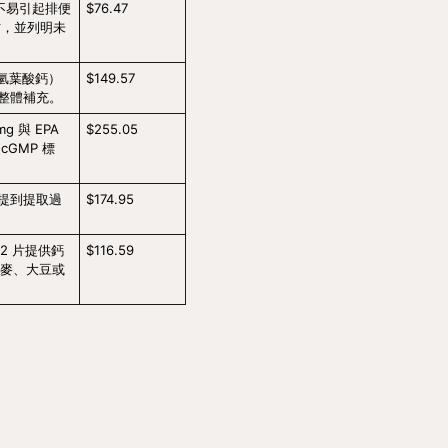
示不易引起排便
$76.47
方，並列明未
四氫葉酸鈣）
$149.57
的整體補充。
 與 EPA 
$255.05
cGMP 標
並提到提取過
$174.95
 片提供鈣 
$116.59
小麥、大豆或