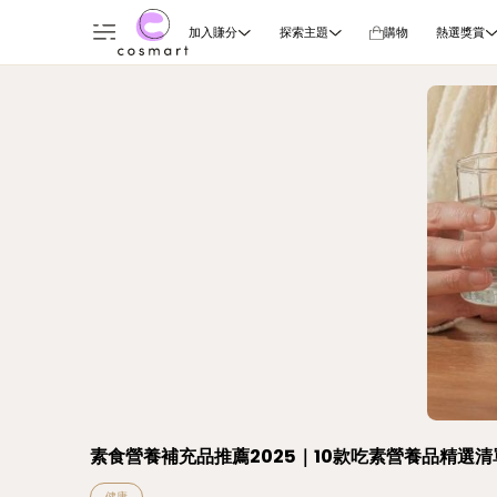
加入賺分
探索主題
購物
熱選獎賞
素食營養補充品推薦2025｜10款吃素營養品精選
健康