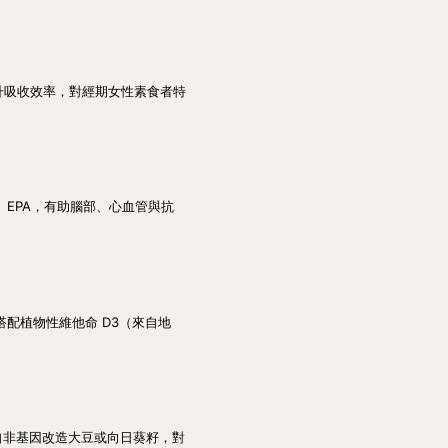
升吸收效率，對經期女性素食者特
A、EPA，有助腦部、心血管與抗
配植物性維他命 D3（來自地
自非基因改造大豆或向日葵籽，對