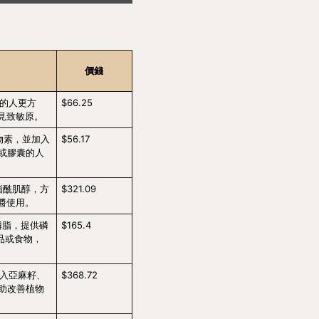
價錢
服的人更方
$66.25
見致敏原。
物素，並加入
$56.17
或膠囊的人
脂酰肌醇，方
$321.09
醬使用。
磷脂，提供磷
$165.4
飲品或食物，
加入亞麻籽、
$368.72
有助改善植物