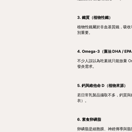
3. 鐵質（植物性鐵）
植物性鐵屬於非血基質鐵，吸收
別重要。
4. Omega-3（藻油 DHA / EP
不少人誤以為吃素就只能放棄 Om
發炎需求。
5. 鈣與維他命 D（植物來源）
若日常乳製品攝取不多，鈣質與維
衣）。
6. 素食卵磷脂
卵磷脂是細胞膜、神經傳導與脂