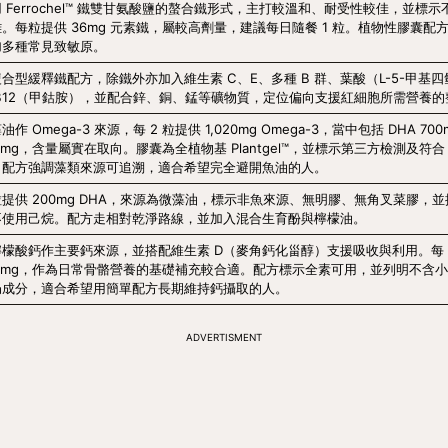
 Ferrochel™ 鐵雙甘氨酸鹽的螯合鐵形式，主打較溫和、耐受性較佳，並標
。每粒提供 36mg 元素鐵，屬較高劑量，建議每日隨餐 1 粒。植物性膠囊配
加多種常見致敏原。
合型緩釋鐵配方，除鐵外亦加入維生素 C、E、多種 B 群、葉酸（L-5-甲基
 B12（甲鈷胺），並配合鋅、銅、錳等礦物質，定位偏向支援紅細胞所需營養
油作 Omega-3 來源，每 2 粒提供 1,020mg Omega-3，當中包括 DHA 700mg
0mg，含量屬實在取向。膠囊為全植物基 Plantgel™，並標示第三方檢測及符合 
。配方強調藻類來源可追溯，適合希望完全避開魚油的人。
粒提供 200mg DHA，來源為微藻油，標示非魚來源、無明膠、無角叉菜膠，
不使用己烷。配方走相對乾淨路線，並加入混合生育酚與檸檬油。
檸檬酸鈣作主要鈣來源，並搭配維生素 D（麥角鈣化甾醇）支援吸收與利用。每 2
00mg，作為日常骨骼營養的基礎補充較合適。配方標示全素可用，並列明不含
奶成分，適合希望用簡單配方長期維持鈣攝取的人。
ADVERTISMENT