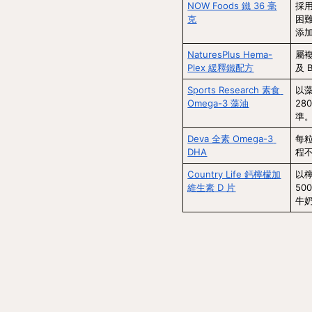
NOW Foods 鐵 36 毫
採用
克
困難
添
NaturesPlus Hema-
屬複
Plex 緩釋鐵配方
及
Sports Research 素食 
以藻
Omega-3 藻油
28
準
Deva 全素 Omega-3 
每
DHA
程
Country Life 鈣檸檬加
以
維生素 D 片
5
牛