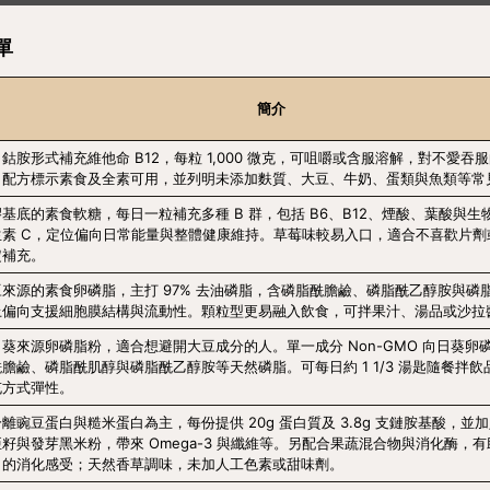
單
簡介
鈷胺形式補充維他命 B12，每粒 1,000 微克，可咀嚼或含服溶解，對不愛吞
。配方標示素食及全素可用，並列明未添加麩質、大豆、牛奶、蛋類與魚類等常
基底的素食軟糖，每日一粒補充多種 B 群，包括 B6、B12、煙酸、葉酸與生
生素 C，定位偏向日常能量與整體健康維持。草莓味較易入口，適合不喜歡片劑
定補充。
豆來源的素食卵磷脂，主打 97% 去油磷脂，含磷脂酰膽鹼、磷脂酰乙醇胺與磷
上偏向支援細胞膜結構與流動性。顆粒型更易融入飲食，可拌果汁、湯品或沙拉
日葵來源卵磷脂粉，適合想避開大豆成分的人。單一成分 Non-GMO 向日葵卵
酰膽鹼、磷脂酰肌醇與磷脂酰乙醇胺等天然磷脂。可每日約 1 1/3 湯匙隨餐拌
充方式彈性。
離豌豆蛋白與糙米蛋白為主，每份提供 20g 蛋白質及 3.8g 支鏈胺基酸，並
亞籽與發芽黑米粉，帶來 Omega-3 與纖維等。另配合果蔬混合物與消化酶，
白的消化感受；天然香草調味，未加人工色素或甜味劑。