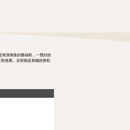
是簡潔俐落的樂福鞋，一雙好的
工鞋推薦，全部都是易襯經典鞋