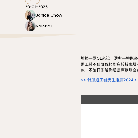
20-01-2026
Janice Chow
Valerie L.
對於一眾OL來說，選對一雙既
返工鞋不僅讓你輕鬆穿梭於職場
款，不論日常通勤還是商務場合
>> 舒服返工鞋男生推薦2024