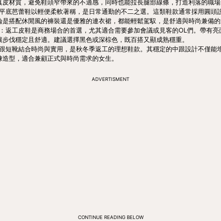
真皮材質，避免鞋頭窄帶來的不適感，同時也能拉長腿部線條，打造利落的職場
平底芭蕾鞋以輕便柔軟著稱，是日常通勤的不二之選。這類鞋款通常採用圓頭
論是搭配休閒風的褲裝還是優雅的連衣裙，都能輕鬆駕馭，是舒適與時尚兼備的
：返工皮鞋是商務場合的首選，尤其適合需要參加會議或見客的OL們。帶有亮
讓步伐穩定且舒適。建議選擇黑色或深棕色，既百搭又顯成熟穩重。
跟短靴結合時尚與實用，是秋冬季返工的理想鞋款。其穩定的中跟設計不僅能
練造型，適合兼顧正式與時尚需求的女生。
ADVERTISMENT
CONTINUE READING BELOW