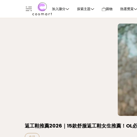
加入賺分
探索主題
購物
熱選獎賞
返工鞋推薦2026｜15款舒服返工鞋女生推薦！OL
生活