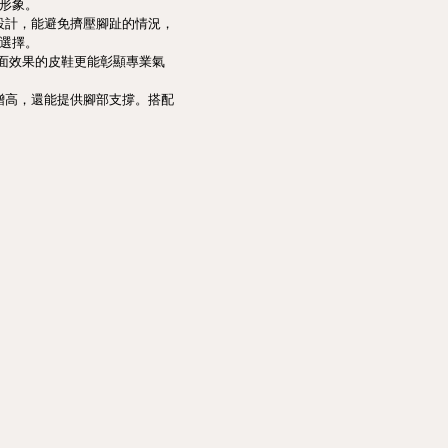
形象。
設計，能避免擠壓腳趾的情況，
選擇。
面效果的皮鞋更能彰顯專業氣
增高，還能提供腳部支撐。搭配