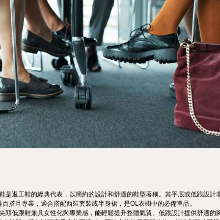
鞋是返工鞋的經典代表，以簡約的設計和舒適的鞋型著稱。其平底或低跟設計
鞋百搭且專業，適合搭配西裝套裝或半身裙，是OL衣櫥中的必備單品。
尖頭低跟鞋兼具女性化與專業感，能輕鬆提升整體氣質。低跟設計提供舒適的