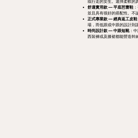
或行走的女生。選擇柔軟的
舒適實用款 — 平底芭蕾鞋
：
並且具有很好的搭配性。不
正式專業款 — 經典返工皮鞋
場，而低跟或中跟的設計則
時尚設計款 — 中跟短靴
：中
西裝褲或及膝裙都能營造幹