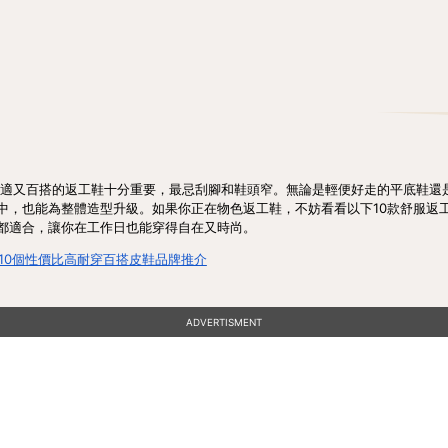
舒適又百搭的返工鞋十分重要，最忌刮腳和鞋頭窄。無論是輕便好走的平底鞋還
中，也能為整體造型升級。如果你正在物色返工鞋，不妨看看以下10款舒服返
都適合，讓你在工作日也能穿得自在又時尚。
！10個性價比高耐穿百搭皮鞋品牌推介
ADVERTISMENT