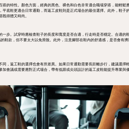
百搭的特性。顏色方面，經典的黑色、裸色和白色非常適合職場穿搭，能輕鬆
，平底鞋更適合日常通勤，而返工皮鞋則是正式場合的最佳選擇。此外，鞋子
搭既得體又時尚。
的一步。試穿時應檢查鞋子的長度和寬度是否合適，行走時是否穩定。合適的
5碼的鞋款，但不要太大以免滑脫。此外，注意腳部在鞋內的舒適感，是否會有
不同，返工鞋的選擇也會有所差異。如果日常通勤需要長距離步行，建議選擇
參加會議或需要應對正式場合，帶有低跟或尖頭設計的返工皮鞋能提升專業與