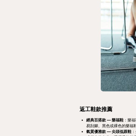
返工鞋款推薦
經典百搭款 — 樂福鞋
：樂福
易刮腳。黑色或裸色的樂福
氣質優雅款 — 尖頭低跟鞋
：