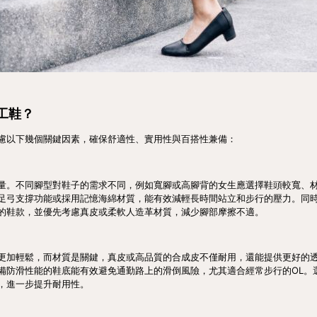
工鞋？
慮以下幾個關鍵因素，確保舒適性、實用性與百搭性兼備：
量。不同腳型對鞋子的需求不同，例如寬腳或高腳背的女生應選擇鞋頭較寬、
足弓支撐功能或採用記憶海綿材質，能有效減輕長時間站立和步行的壓力。同
的鞋款，並優先考慮真皮或柔軟人造革材質，減少腳部摩擦不適。
更加輕鬆，而材質是關鍵，真皮或高品質的合成皮不僅耐用，還能提供更好的
備防滑性能的鞋底能有效避免通勤路上的滑倒風險，尤其適合經常步行的OL。
，進一步提升耐用性。