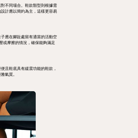
應對不同場合。鞋款類型則根據需
的設計應以簡約為主，這樣更容易
鞋子應在腳趾處留有適當的活動空
擠壓或摩擦的情況，確保能夠滿足
輕便且鞋底具有緩震功能的鞋款，
優雅氣質。