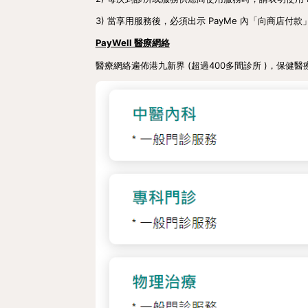
3) 當享用服務後，必須出示 PayMe 內「向商店
PayWell 醫療網絡
醫療網絡遍佈港九新界 (超過400多間診所 )，保健