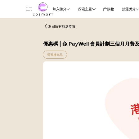
加入賺分
探索主題
購物
熱選獎賞
返回所有熱選獎賞
優惠碼 | 免 PayWell 會員計劃三個月月費及
營養補充品