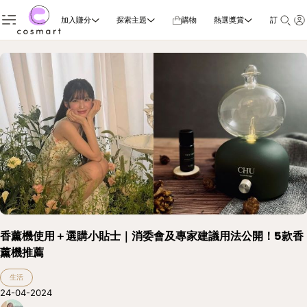
加入賺分
探索主題
購物
熱選獎賞
訂閱雜誌
香薰機使用＋選購小貼士｜消委會及專家建議用法公開！5款香
薰機推薦
生活
24-04-2024