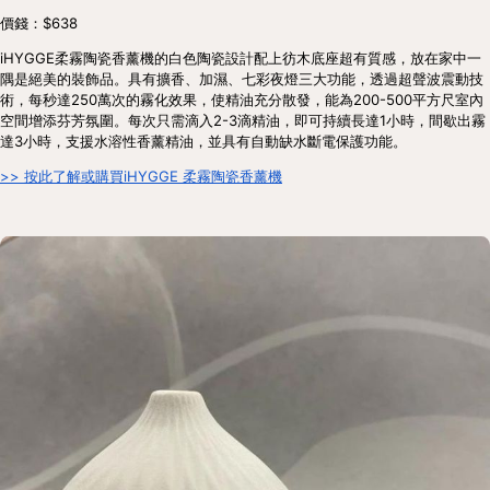
價錢：$638
iHYGGE柔霧陶瓷香薰機的白色陶瓷設計配上彷木底座超有質感，放在家中一
隅是絕美的裝飾品。具有擴香、加濕、七彩夜燈三大功能，透過超聲波震動技
術，每秒達250萬次的霧化效果，使精油充分散發，能為200-500平方尺室內
空間增添芬芳氛圍。每次只需滴入2-3滴精油，即可持續長達1小時，間歇出霧
達3小時，支援水溶性香薰精油，並具有自動缺水斷電保護功能。
>> 按此了解或購買iHYGGE 柔霧陶瓷香薰機