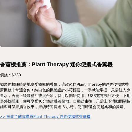
香薰機推薦：Plant Therapy 迷你便攜式香薰機
價錢：$330
如果你想隨時隨地享受療癒的香氣，這款來自Plant Therapy的迷你便攜式香
薰機就非常適合你！純白色的機體設計小巧輕便，一手就能掌握，只需註入少
量水，再滴上幾滴精油或混合油，就可以開始使用。USB充電設計方便，不用
另外找插座，便可享受10分鐘超聲波擴散。自動結束後，只需上下滑動開關按
鈕即可保持擴香效果，持續時間長達 8 小時，使用時還會亮起柔和的黃燈。
>> 按此了解或購買Plant Therapy 迷你便攜式香薰機