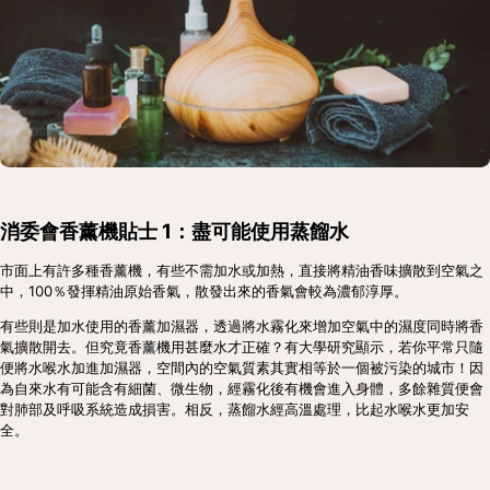
消委會香薰機貼士 1：盡可能使用蒸餾水
市面上有許多種香薰機，有些不需加水或加熱，直接將精油香味擴散到空氣之
中，100％發揮精油原始香氣，散發出來的香氣會較為濃郁淳厚。
有些則是加水使用的香薰加濕器，透過將水霧化來增加空氣中的濕度同時將香
氣擴散開去。但究竟香薰機用甚麼水才正確？有大學研究顯示，若你平常只隨
便將水喉水加進加濕器，空間內的空氣質素其實相等於一個被污染的城市！因
為自來水有可能含有細菌、微生物，經霧化後有機會進入身體，多餘雜質便會
對肺部及呼吸系統造成損害。相反，蒸餾水經高溫處理，比起水喉水更加安
全。