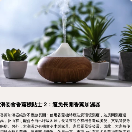
消委會香薰機貼士 2：避免長開香薰加濕器
香薰加濕器絕對不應該長開！使用香薰機時應注意環境濕度，若房間濕度過
高，反而有可能會令自己呼吸困難，長遠來說亦有機會造成肺炎、支氣管炎等
疾病。另外，太潮濕亦有機會令木製家具、家居電器等發霉。因此，大家每使
用幾小時香薰機，便應關掉機器、休息一下。市面上也有很多香薰加濕器設有