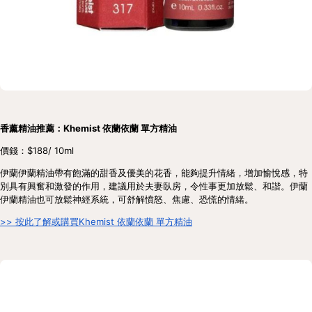
香薰精油推薦：Khemist 依蘭依蘭 單方精油
價錢：$188/ 10ml
伊蘭伊蘭精油帶有飽滿的甜香及優美的花香，能夠提升情緒，增加愉悅感，特
別具有興奮和激發的作用，建議用於夫妻臥房，令性事更加放鬆、和諧。伊蘭
伊蘭精油也可放鬆神經系統，可舒解憤怒、焦慮、恐慌的情緒。
>> 按此了解或購買Khemist 依蘭依蘭 單方精油