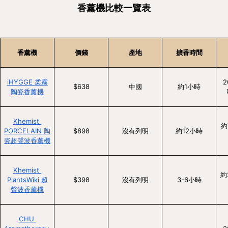
香薰機比較一覽表
香薰機
價錢
產地
擴香時間
iHYGGE 柔霧
2
$638
中國
約1小時
陶瓷香薰機
Khemist 
約
PORCELAIN 陶
$898
沒有列明
約12小時
瓷超聲波香薰機
Khemist 
約
PlantsWiki 超
$398
沒有列明
3-6小時
聲波香薰機
CHU 