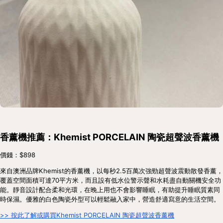
香薰機推薦：Khemist PORCELAIN 陶瓷超聲波香薰機
價錢：$898
來自澳洲品牌Khemist的香薰機，以每秒2.5百萬次強勁超聲波震動散發香薰，
覆蓋空間面積可達70平方米，而且設有低水位警示聲和水耗盡自動關機安全功
能。靜音設計配合柔和光環，在晚上用也不會影響睡眠，有助提升睡眠質素同
時保濕。優雅的白色陶瓷外型可以輕鬆融入家中，營造舒適寫意的生活空間。
>> 按此了解或購買Khemist PORCELAIN 陶瓷超聲波香薰機