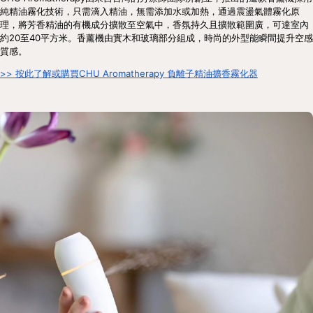
純精油霧化技術，只需滴入精油，無需添加水或加熱，通過震盪氣體霧化原
理，將芳香精油的有機成分擴散至空氣中，香氛持久且擴散範圍廣，可達室內
約20至40平方米。香薰機由實木和玻璃部分組成，時尚的外型能瞬間提升空感
質感。
>> 按此了解或購買CHU Aromatherapy 負離子精油擴香霧化器