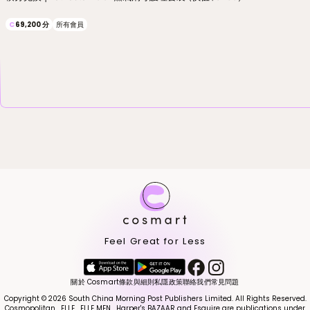
C
69,200
分
所有會員
Feel Great for Less
關於 Cosmart
條款與細則
私隱政策
聯絡我們
常見問題
Copyright © 2026 South China Morning Post Publishers Limited. All Rights Reserved.
Cosmopolitan , ELLE , ELLE MEN , Harper's BAZAAR and Esquire are publications under