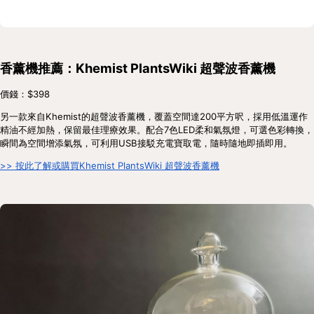
香薰機推薦：Khemist PlantsWiki 超聲波香薰機
價錢：$398
另一款來自Khemist的超聲波香薰機，覆蓋空間達200平方呎，採用低溫運作
精油不經加熱，保留最佳理療效果。配合7色LED柔和氣氛燈，可選色彩轉換，
瞬間為空間增添氣氛，可利用USB接駁充電寶取電，隨時隨地即插即用。
>> 按此了解或購買Khemist PlantsWiki 超聲波香薰機