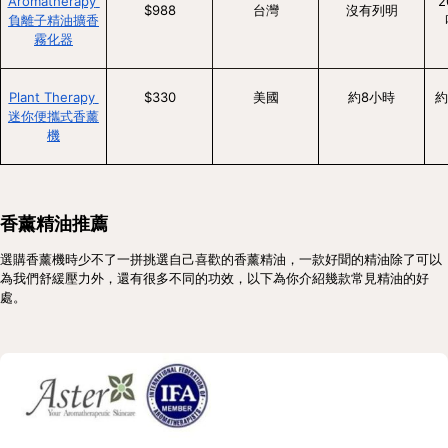
Aromatherapy 
2
$988
台灣
沒有列明
負離子精油擴香
霧化器
Plant Therapy 
$330
美國
約8小時
約
迷你便攜式香薰
機
香薰精油推薦
選購香薰機時少不了一拼挑選自己喜歡的香薰精油，一款好聞的精油除了可以
為我們舒緩壓力外，還有很多不同的功效，以下為你介紹幾款常見精油的好
處。