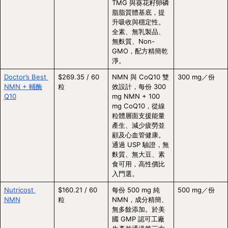
TMG 與葵花籽卵磷
脂脂質體基底，提
升吸收與穩定性。
全素、無乳製品、
無麩質、Non-
GMO，配方精簡乾
淨。
Doctor’s Best 
$269.35 / 60 
NMN 與 CoQ10 雙
300 mg／份
NMN + 輔酶
粒
效設計，每份 300 
Q10
mg NMN + 100 
mg CoQ10，從線
粒體層面支援能量
產生、減少疲勞並
顧及心血管健康。
通過 USP 驗證，無
麩質、無大豆、素
食可用，高性價比
入門選。
Nutricost 
$160.21 / 60 
每份 500 mg 純 
500 mg／份
NMN
粒
NMN，成分精簡、
無多餘添加。於美
國 GMP 認可工廠