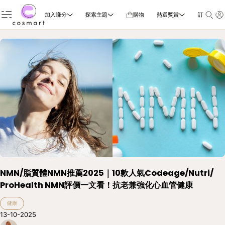
加入賺分
探索主題
購物
熱選獎賞
訂閱雜誌
NMN/脂質體NMN推薦2025｜10款人氣Codeage/Nutri/​​
ProHealth NMN評價一文看！抗老兼強化心血管健康
健康
13-10-2025