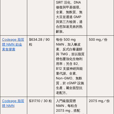
SIRT 活化、DNA 
修復與甲基循環。
全素、無麩質、無
大豆並通過 GMP 
與第三方檢測，適
合想加速見效的熟
齡族。
Codeage 脂質
$634.28 / 90 
每份 500 mg 
500 mg／份
體 NMN 鉑金
粒
NMN，加入槲皮
素食膠囊
素、反式白藜蘆醇
與 TMG，並以脂質
體包覆強化生物利
用率；另含 B2、
B12 支援神經與能
量代謝。全素、
Non-GMO、無麩
質，於 cGMP 設施
生產，屬全面型抗
老配方。
Codeage 脂質
$317.10 / 30 粒
入門級脂質體 
207.5 mg／份
體 NMN
NMN，每粒含 
207.5 mg，搭配 