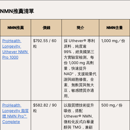
NMN推薦清單
NMN推薦
價錢
簡介
NMN含量
ProHealth 
$792.55 / 60 
採 Uthever® 專利
1,000 mg／份
Longevity 
粒
原料，純度逾 
Uthever NMN 
99%，經美國第三
Pro 1000
方實驗室檢測。每
份 1,000 mg 高劑
量，快速提升 
NAD⁺，支援能量代
謝與細胞修復。全
素、無麩質與無大
豆，敏感體質亦適
用。
ProHealth 
$582.82 / 90 
以脂質體技術提升
500 mg／份
Longevity 脂質
粒
吸收，搭配 
體 NMN Pro™ 
Uthever® NMN、
Complete
微粒化反式白藜蘆
醇與 TMG，兼顧 