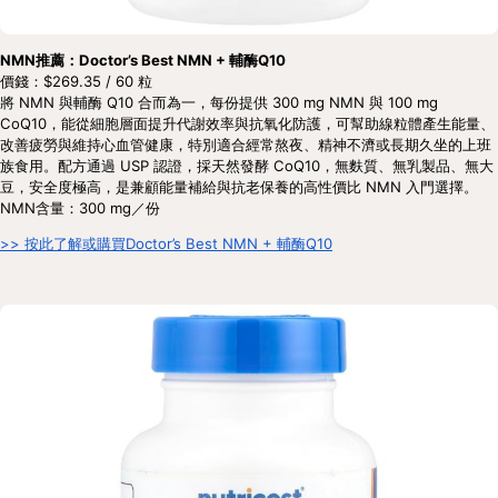
NMN推薦：Doctor’s Best NMN + 輔酶Q10
價錢：$269.35 / 60 粒
將 NMN 與輔酶 Q10 合而為一，每份提供 300 mg NMN 與 100 mg 
CoQ10，能從細胞層面提升代謝效率與抗氧化防護，可幫助線粒體產生能量、
改善疲勞與維持心血管健康，特別適合經常熬夜、精神不濟或長期久坐的上班
族食用。配方通過 USP 認證，採天然發酵 CoQ10，無麩質、無乳製品、無大
豆，安全度極高，是兼顧能量補給與抗老保養的高性價比 NMN 入門選擇。
NMN含量：300 mg／份
>> 按此了解或購買Doctor’s Best NMN + 輔酶Q10