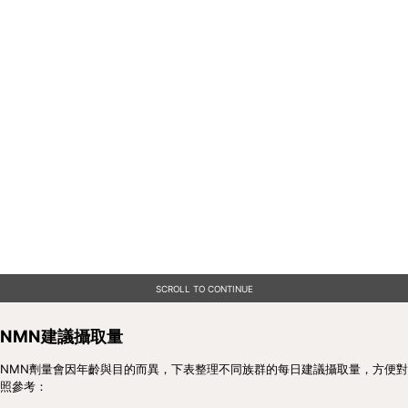
SCROLL TO CONTINUE
NMN建議攝取量
NMN劑量會因年齡與目的而異，下表整理不同族群的每日建議攝取量，方便對
照參考：