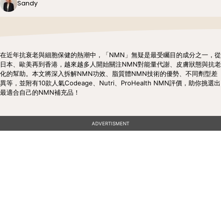
Sandy
在近年抗衰老與細胞保健的熱潮中，「NMN」無疑是最受矚目的成分之一，從
日本、歐美再到香港，越來越多人開始關注NMN對能量代謝、皮膚狀態與抗老
化的幫助。本文將深入拆解NMN功效、脂質體NMN技術的優勢、不同劑型差
異等，並附有10款人氣Codeage、Nutri、ProHealth NMN評價，助你挑選出
最適合自己的NMN補充品！
ADVERTISMENT