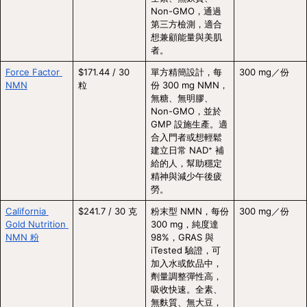
Non-GMO，通過
第三方檢測，適合
想兼顧能量與美肌
者。
Force Factor 
$171.44 / 30 
單方精簡設計，每
300 mg／份
NMN
粒
份 300 mg NMN，
無糖、無明膠、
Non-GMO，並於 
GMP 設施生產。適
合入門者或想輕鬆
建立日常 NAD⁺ 補
給的人，幫助穩定
精神與減少午後疲
勞。
California 
$241.7 / 30 克
粉末型 NMN，每份 
300 mg／份
Gold Nutrition 
300 mg，純度達 
NMN 粉
98%，GRAS 與 
iTested 驗證，可
加入水或飲品中，
劑量調整彈性高，
吸收快速。全素、
無麩質、無大豆，