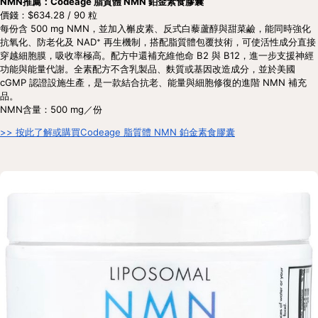
NMN推薦：Codeage 脂質體 NMN 鉑金素食膠囊
價錢：$634.28 / 90 粒
每份含 500 mg NMN，並加入槲皮素、反式白藜蘆醇與甜菜鹼，能同時強化
抗氧化、防老化及 NAD⁺ 再生機制，搭配脂質體包覆技術，可使活性成分直接
穿越細胞膜，吸收率極高。配方中還補充維他命 B2 與 B12，進一步支援神經
功能與能量代謝。全素配方不含乳製品、麩質或基因改造成分，並於美國 
cGMP 認證設施生產，是一款結合抗老、能量與細胞修復的進階 NMN 補充
品。
NMN含量：500 mg／份
>> 按此了解或購買Codeage 脂質體 NMN 鉑金素食膠囊