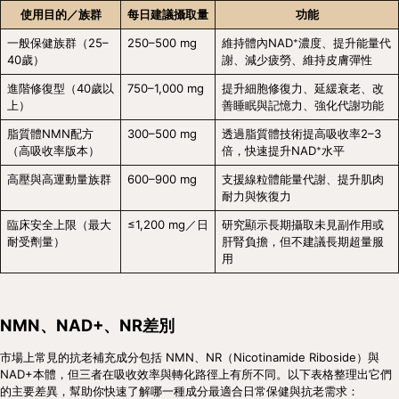
使用目的／族群
每日建議攝取量
功能
一般保健族群（25–
250–500 mg
維持體內NAD⁺濃度、提升能量代
40歲）
謝、減少疲勞、維持皮膚彈性
進階修復型（40歲以
750–1,000 mg
提升細胞修復力、延緩衰老、改
上）
善睡眠與記憶力、強化代謝功能
脂質體NMN配方
300–500 mg
透過脂質體技術提高吸收率2–3
（高吸收率版本）
倍，快速提升NAD⁺水平
高壓與高運動量族群
600–900 mg
支援線粒體能量代謝、提升肌肉
耐力與恢復力
臨床安全上限（最大
≤1,200 mg／日
研究顯示長期攝取未見副作用或
耐受劑量）
肝腎負擔，但不建議長期超量服
用
NMN、NAD+、NR差別
市場上常見的抗老補充成分包括 NMN、NR（Nicotinamide Riboside）與
NAD+本體，但三者在吸收效率與轉化路徑上有所不同。以下表格整理出它們
的主要差異，幫助你快速了解哪一種成分最適合日常保健與抗老需求：