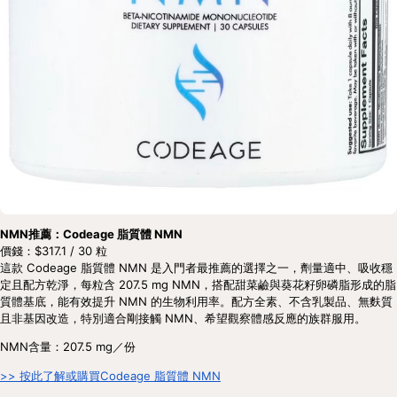
NMN推薦：Codeage 脂質體 NMN
價錢：$317.1 / 30 粒
這款 Codeage 脂質體 NMN 是入門者最推薦的選擇之一，劑量適中、吸收穩
定且配方乾淨，每粒含 207.5 mg NMN，搭配甜菜鹼與葵花籽卵磷脂形成的脂
質體基底，能有效提升 NMN 的生物利用率。配方全素、不含乳製品、無麩質
且非基因改造，特別適合剛接觸 NMN、希望觀察體感反應的族群服用。 
NMN含量：207.5 mg／份
>> 按此了解或購買Codeage 脂質體 NMN