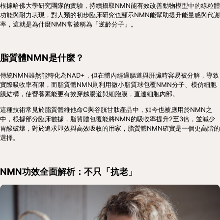
根據哈佛大學研究團隊的實驗，持續攝取NMN能有效改善動物模型中的線粒體
功能與耐力表現，對人類的初步臨床研究也顯示NMN能幫助提升能量感與代謝
率，這就是為什麼NMN常被稱為「逆齡分子」。
脂質體NMN是什麼？
傳統NMN雖然能轉化為NAD+，但在體內經過腸道與肝臟時容易被分解，導致
實際吸收率有限，而脂質體NMN則利用微小脂質球包覆NMN分子、模仿細胞
膜結構，使營養素能更有效穿越腸道與細胞膜，直達細胞內部。
這種技術常見於脂質體維他命C與谷胱甘肽產品中，如今也被應用於NMN之
中，根據部分臨床數據，脂質體包覆能將NMN的吸收率提升2至3倍，並減少
胃酸破壞，對於追求即效與高效吸收的用家，脂質體NMN確實是一個更高階的
選擇。
NMN功效全面解析：不只「抗老」