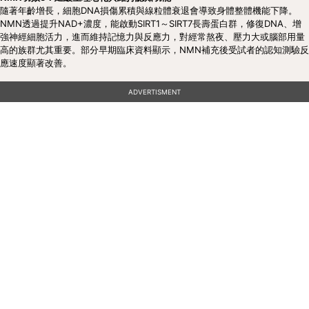
隨著年齡增長，細胞DNA損傷累積與線粒體衰退會導致身體整體機能下降。
NMN透過提升NAD+濃度，能啟動SIRT1～SIRT7長壽蛋白群，修復DNA、增
強神經細胞活力，進而維持記憶力與反應力，對經常熬夜、壓力大或腦部用量
高的族群尤其重要。部分早期臨床資料顯示，NMN補充後受試者的認知測驗反
應速度顯著改善。
ADVERTISMENT