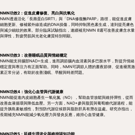
NMN功效2：促進皮膚修復、亮白與抗氧化
NMN透過活化「長壽蛋白SIRT1」與「DNA修復酶PARP」路徑，能促進皮膚
細胞更新、修補紫外線造成的DNA損傷，同時抑制黑色素生成，達到提亮膚色
與減少細紋的效果。部分臨床試驗指出，連續補充NMN 8週可改善皮膚含水量
與彈性，對疲勞肌與光老化膚質特別明顯。
NMN功效3：改善睡眠品質與情緒穩定
NMN能支持腦部NAD+生成，進而調節腦內血清素與多巴胺水平，對提升情緒
穩定度與專注力有正面幫助。同時，NMN可調節人體的晝夜節律、促進褪黑激
素正常分泌，有助於改善淺眠、早醒與時差問題。
NMN功效4：強化心血管與代謝健康
NMN能促進內皮細胞產生一氧化氮（NO），幫助血管放鬆與維持彈性，從而
改善血液循環與降低血壓。另一方面，NAD+參與脂質與葡萄糖代謝過程，能
提升胰島素敏感性，對預防代謝症候群與脂肪肝具有潛在益處。研究亦指出，
長期補充NMN能減少氧化壓力與發炎反應，維持心血管健康。
NMN功效5：延緩生理老化與維持認知功能