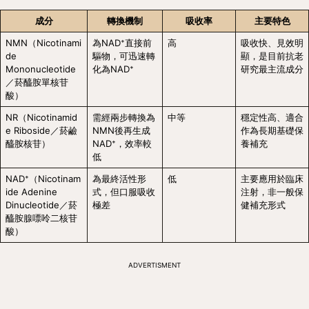
成分
轉換機制
吸收率
主要特色
NMN（Nicotinami
為NAD⁺直接前
高
吸收快、見效明
de 
驅物，可迅速轉
顯，是目前抗老
Mononucleotide
化為NAD⁺
研究最主流成分
／菸醯胺單核苷
酸）
NR（Nicotinamid
需經兩步轉換為
中等
穩定性高、適合
e Riboside／菸鹼
NMN後再生成
作為長期基礎保
醯胺核苷）
NAD⁺，效率較
養補充
低
NAD⁺（Nicotinam
為最終活性形
低
主要應用於臨床
ide Adenine 
式，但口服吸收
注射，非一般保
Dinucleotide／菸
極差
健補充形式
醯胺腺嘌呤二核苷
酸）
ADVERTISMENT