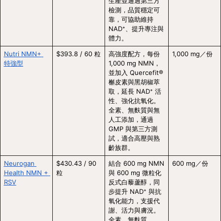
生產並通過第三方
檢測，品質穩定可
靠，可協助維持 
NAD⁺、提升專注與
體力。
Nutri NMN+ 
$393.8 / 60 粒
高強度配方，每份 
1,000 mg／份
特強型
1,000 mg NMN，
並加入 Quercefit® 
槲皮素與黑胡椒萃
取，延長 NAD⁺ 活
性、強化抗氧化。
全素、無麩質與無
人工添加，通過 
GMP 與第三方測
試，適合高壓與熟
齡族群。
Neurogan 
$430.43 / 90 
結合 600 mg NMN 
600 mg／份
Health NMN + 
粒
與 600 mg 微粒化
RSV
反式白藜蘆醇，同
步提升 NAD⁺ 與抗
氧化能力，支援代
謝、活力與膚況。
全素、無麩質、