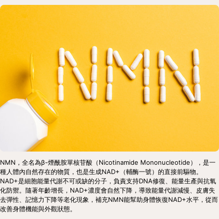
NMN，全名為β-煙酰胺單核苷酸（Nicotinamide Mononucleotide），是一
種人體內自然存在的物質，也是生成NAD+（輔酶一號）的直接前驅物。
NAD+是細胞能量代謝不可或缺的分子，負責支持DNA修復、能量生產與抗氧
化防禦。隨著年齡增長，NAD+濃度會自然下降，導致能量代謝減慢、皮膚失
去彈性、記憶力下降等老化現象，補充NMN能幫助身體恢復NAD+水平，從而
改善身體機能與外觀狀態。