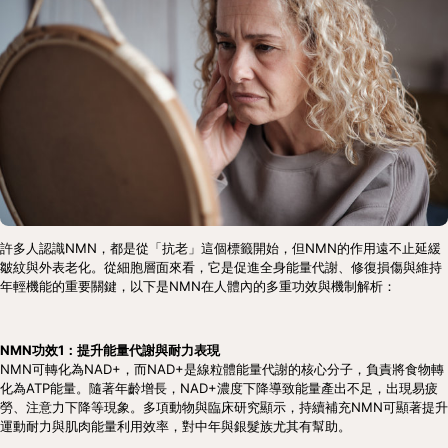
許多人認識NMN，都是從「抗老」這個標籤開始，但NMN的作用遠不止延緩
皺紋與外表老化。從細胞層面來看，它是促進全身能量代謝、修復損傷與維持
年輕機能的重要關鍵，以下是NMN在人體內的多重功效與機制解析：
NMN功效1：提升能量代謝與耐力表現
NMN可轉化為NAD+，而NAD+是線粒體能量代謝的核心分子，負責將食物轉
化為ATP能量。隨著年齡增長，NAD+濃度下降導致能量產出不足，出現易疲
勞、注意力下降等現象。多項動物與臨床研究顯示，持續補充NMN可顯著提升
運動耐力與肌肉能量利用效率，對中年與銀髮族尤其有幫助。