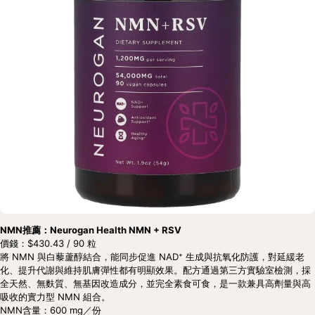
NMN推薦：Neurogan Health NMN + RSV
價錢：$430.43 / 90 粒
將 NMN 與白藜蘆醇結合，能同步促進 NAD⁺ 生成與抗氧化防護，對延緩老
化、提升代謝與維持肌膚彈性都有明顯效果。配方通過第三方實驗室檢測，採
全天然、無麩質、無基因改造成分，並完全素食可食，是一款兼具高劑量與高
吸收的實力型 NMN 組合。
NMN含量：600 mg／份