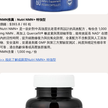
NMN推薦：Nutri NMN+ 特強型
價錢：$393.8 / 60 粒
Nutri NMN+ 是一款針對中高強度抗老需求而設計的高效配方，每份含 1,000 
mg NMN，再加上 Quercefit® 槲皮素與黑胡椒萃取，能有效延長 NAD⁺ 在體
內的活性時間，提升細胞修復力與抗氧化防禦。全素配方不含麩質與人工添加
物、安全溫和，並通過美國 GMP 與第三方實驗室測試，純度與穩定性都非常
可靠，適合熟齡保養或高壓族群服用。
NMN含量：1,000 mg／份
>> 按此了解或購買Nutri NMN+ 特強型