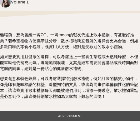
Valerie L.
離職前，想為曾經一齊OT、一齊mean的戰友們送上散水禮物，有甚麼好推
薦？若希望禮物方便攜帶且分發，散水禮物獨立包裝的選擇會更為合適，例如
多款口味的零食小包裝，既實用又方便，絕對是受歡迎的散水小禮物。
如果想要實用且健康的選擇，可以考慮送上一些養生茶包或天然純蜂蜜，不僅
能幫助他們補充元氣，還能滋潤喉嚨，尤其是經常需要開會講話或長時間面對
電腦的同事，絕對是一份貼心的健康散水禮物。
想要創意和特色兼具，可以考慮選擇特別散水禮物，例如訂製的搞笑小物件，
像是印有趣味標語的杯墊、造型獨特的文具，或者為同事們準備個性化的筆記
本，讓這些實用散水禮物每天都能被他們用到，增添一份暖意。散水禮物重點
是心意到位，讓這份特別散水禮物為大家留下難忘的回憶！
ADVERTISMENT