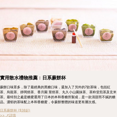
實用散水禮物推薦﹕日系蕨餅杯
蕨餅口味眾多，除了最經典的黑糖口味，還加入了另外的7款茶味，包括紅
茶、烏龍茶、靜岡焙茶、香月園 莖焙茶、丸久小山園抹茶、茶粋堂煎茶及玄米
茶。最特別之處是糖蜜選用了日本的本和香糖所製成，是一款清甜而不膩的糖
品。濃郁的茶味配上本和香糖蜜，令蕨餅整體的味道更有層次感。
日系蕨餅杯 ($38起)
>> 📌詳情