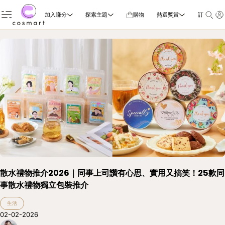
加入賺分
探索主題
購物
熱選獎賞
訂閱雜誌
散水禮物推介2026｜同事上司讚有心思、實用又搞笑！25款同
事散水禮物獨立包裝推介
生活
02-02-2026