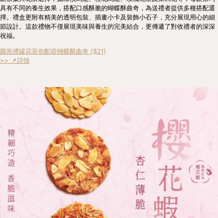
具有不同的養生效果，搭配口感酥脆的蝴蝶酥曲奇，為送禮者提供多種搭配選
擇。禮盒更附有精美的透明包裝、插畫小卡及裝飾小石子，充分展現用心的細
節設計。這款禮物不僅展現美味與養生的完美結合，更傳遞了對收禮者的深深
祝福。
圓形禮罐花茶包配搭蝴蝶酥曲奇 ($21)
>> 📌詳情