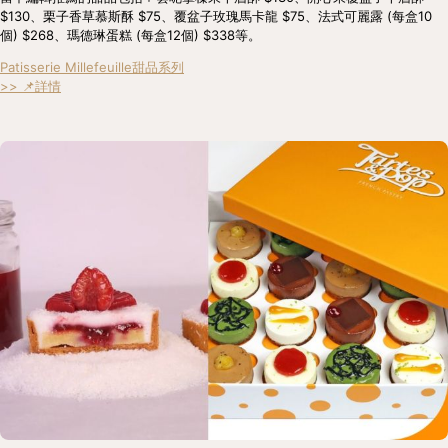
$130、栗子香草慕斯酥 $75、覆盆子玫瑰馬卡龍 $75、法式可麗露 (每盒10
個) $268、瑪德琳蛋糕 (每盒12個) $338等。
Patisserie Millefeuille甜品系列
>> 📌詳情