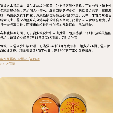
這款散水禮品爆谷提供多款設計選擇，並支援客製化服務，可在包裝上印上姓
名或專屬標籤，滿足個人化需求。爆谷口味選擇多樣，包括黃金焦糖、花椒海
鹽、奶醬多及粟米肉粒，讓您根據喜好挑選心儀的味道。其中，朱古力味適合
純素人士，花椒海鹽味為全港獨家並適合五辛素，奶醬多味內含麵包脆脆，亦
是全港獨家口味，而粟米肉粒味則特別添加風乾煙肉，風味獨特。
客製化標籤方面，可以從多款設計中自由挑選，包括感謝、道別或搞笑風格的
標語，建議於交貨日7至14日前完成訂購，另附設計費。
每款口味需至少訂購12桶，訂購滿24桶即可免費印名；如少於24桶，需支付
$50排版費。訂購需提前6個工作天，滿$300更可享免運費服務。
散水餅爆谷 12桶起 (498起)
>> 📌詳情