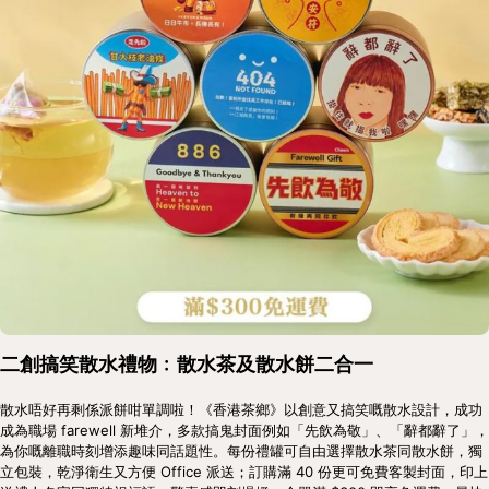
二創搞笑散水禮物﹕散水茶及散水餅二合一
散水唔好再剩係派餅咁單調啦！《香港茶鄉》以創意又搞笑嘅散水設計，成功
成為職場 farewell 新堆介，多款搞鬼封面例如「先飲為敬」、「辭都辭了」，
為你嘅離職時刻增添趣味同話題性。每份禮罐可自由選擇散水茶同散水餅，獨
立包裝，乾淨衛生又方便 Office 派送；訂購滿 40 份更可免費客製封面，印上