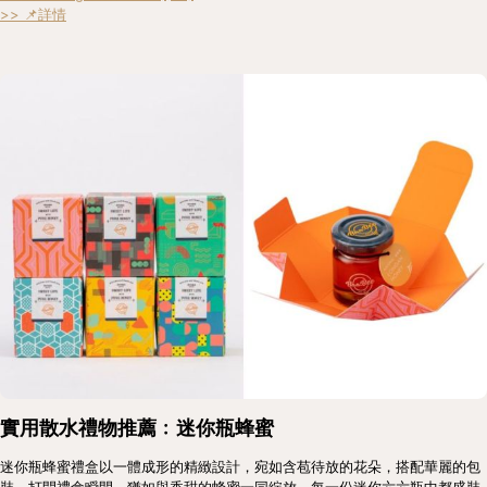
>> 📌詳情
實用散水禮物推薦﹕迷你瓶蜂蜜
迷你瓶蜂蜜禮盒以一體成形的精緻設計，宛如含苞待放的花朵，搭配華麗的包