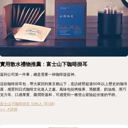
實用散水禮物推薦﹕富士山下咖啡掛耳
返到公司第一件事，總是需要一杯咖啡提提神。
這款咖啡掛耳包，帶大家回到東京都山下，造訪經營超過50年以上歷史的珈琲
屋，感受到日式咖啡文化迷人之處。風味包括烤核果、黑醋栗、奶油感、黑巧
克力等。口感厚實、圓潤而溫和，可感受到一種登山冒險起伏後的平靜。
富士山下咖啡掛耳 10包入 ($138)
>> 📌詳情