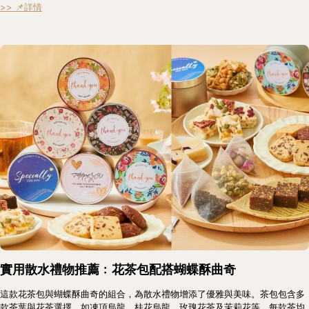
>> 📌詳情
實用散水禮物推薦﹕花茶包配搭蝴蝶酥曲奇
這款花茶包與蝴蝶酥曲奇的組合，為散水禮物增添了優雅與美味。茶包包含多
款茶葉與花茶選擇，如凍頂烏龍、桂花烏龍、玫瑰花茶及茉莉花等，每款茶均