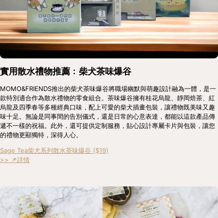
實用散水禮物推薦﹕柴犬茶味爆谷
MOMO&FRIENDS推出的柴犬茶味爆谷將職場幽默與萌趣設計融為一體，是一
款特別適合作為散水禮物的零食組合。茶味爆谷擁有桂花烏龍、靜岡焙茶、紅
烏龍及四季春等多種經典口味，配上可愛的柴犬插畫包裝，讓禮物既美味又趣
味十足。無論是同事間的告別儀式，還是日常的心意表達，都能以這款產品傳
遞不一樣的祝福。此外，還可提供定制服務，貼心設計專屬卡片與包裝，讓您
的禮物更顯獨特，深得人心。
Sage Tea柴犬系列散水茶味爆谷 ($19)
>> 📌詳情