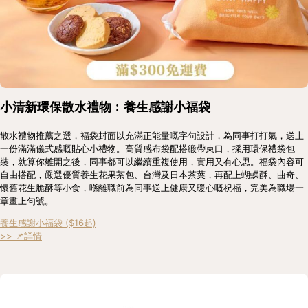
小清新環保散水禮物﹕養生感謝小福袋
散水禮物推薦之選，福袋封面以充滿正能量嘅字句設計，為同事打打氣，送上
一份滿滿儀式感嘅貼心小禮物。高質感布袋配搭緞帶束口，採用環保禮袋包
裝，就算你離開之後，同事都可以繼續重複使用，實用又有心思。福袋內容可
自由搭配，嚴選優質養生花果茶包、台灣及日本茶葉，再配上蝴蝶酥、曲奇、
懷舊花生脆酥等小食，喺離職前為同事送上健康又暖心嘅祝福，完美為職場一
章畫上句號。
養生感謝小福袋 ($16起)
>> 📌詳情