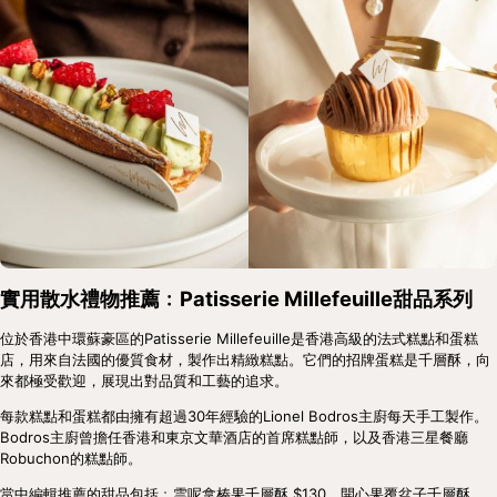
實用散水禮物推薦﹕Patisserie Millefeuille甜品系列
位於香港中環蘇豪區的Patisserie Millefeuille是香港高級的法式糕點和蛋糕
店，用來自法國的優質食材，製作出精緻糕點。它們的招牌蛋糕是千層酥，向
來都極受歡迎，展現出對品質和工藝的追求。
每款糕點和蛋糕都由擁有超過30年經驗的Lionel Bodros主廚每天手工製作。
Bodros主廚曾擔任香港和東京文華酒店的首席糕點師，以及香港三星餐廳
Robuchon的糕點師。
當中編輯推薦的甜品包括﹕雲呢拿榛果千層酥 $130、開心果覆盆子千層酥 