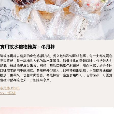
實用散水禮物推薦﹕冬甩棒
這款冬甩棒以精美的金色感謝貼紙、獨立包裝和蝴蝶結包裹，每一支都充滿心
意與質感，是一款極具人氣的散水餅選擇。隨機提供的雜錦口味，包括朱古力
脆脆、粉紅脆脆及白朱古力彩虹，每款口味都色彩繽紛、甜而不膩，適合不同
口味需求的同事或朋友。冬甩棒外型迷人，如棒棒糖般吸睛，不僅提升送禮的
檔次，更帶來一份趣味與驚喜。冬甩棒當日室溫食用即可，若需保存，可置於
雪櫃中儲存達七天，方便隨時享用。
冬甩棒 ($28)
>> 📌詳情