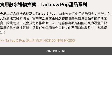
實用散水禮物推薦﹕Tartes & Pop甜品系列
香港上環人氣法式撻點店Tartes & Pop，由兩位居港多年的法籍型男主理，以
其招牌法式撻而聞名，當中黑芝麻抹茶撻及香橙伯爵茶撻更是品牌的鎮店之
寶。除此之外，更會於每月推出新口味，無論你喜歡經典的巧克力覆盆子撻、
濃厚的黑芝麻抹茶撻，還是任何季節特色口味，由不同口味和尺寸，都找得
到！
>> Tartes & Pop 網上訂購滿 HK$100 即減 HK$50
ADVERTISMENT