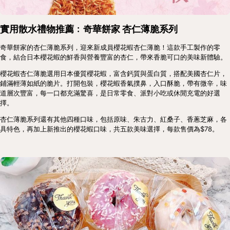
實用散水禮物推薦﹕奇華餅家 杏仁薄脆系列
奇華餅家的杏仁薄脆系列，迎來新成員櫻花蝦杏仁薄脆！這款手工製作的零
食，結合日本櫻花蝦的鮮香與營養豐富的杏仁，帶來香脆可口的美味新體驗。
櫻花蝦杏仁薄脆選用日本優質櫻花蝦，富含鈣質與蛋白質，搭配美國杏仁片，
鋪滿輕薄如紙的脆片。打開包裝，櫻花蝦香氣撲鼻，入口酥脆，帶有微辛，味
道層次豐富，每一口都充滿驚喜，是日常零食、派對小吃或休閒充電的好選
擇。
杏仁薄脆系列還有其他四種口味，包括原味、朱古力、紅桑子、香蔥芝麻，各
具特色，再加上新推出的櫻花蝦口味，共五款美味選擇，每款售價為$78。