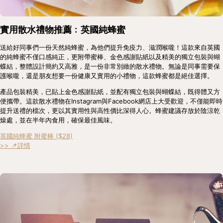
實用散水禮物推薦﹕英國純蜂蜜
送給好同事們一份天然純蜂蜜，為他們提升免疫力、滋潤喉嚨！這款來自英國
的純蜂蜜不僅口感純正，更附帶蜜棒、金色感謝貼紙以及精美的獨立包裝與蝴
蝶結，整體設計簡約又高雅，是一份非常別緻的散水禮物。無論是同事需要保
護喉嚨，還是朋友想要一份健康又實用的小禮物，這款蜂蜜都是絕佳選擇。
產品包裝精美，已貼上金色感謝貼紙，並配有獨立包裝與蝴蝶結，既得體又方
便攜帶。這款散水禮物在Instagram與Facebook網店上大受歡迎，不僅能即時
提升送禮的檔次，更以其實用性與高性價比深得人心。蜂蜜建議存放於陰涼乾
燥處，並在半年內食用，確保最佳風味。
英國純蜂蜜 附蜜棒 ($28)
>> 📌詳情