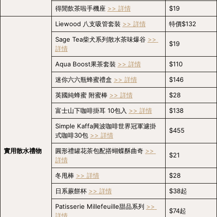
得閒飲茶啦手機座 
>> 詳情
$19
Liewood 八支吸管套裝 
>> 詳情
特價$132
Sage Tea柴犬系列散水茶味爆谷 
>> 
$19
詳情
Aqua Boost果茶套裝 
>> 詳情
$110
迷你六六瓶蜂蜜禮盒 
>> 詳情
$146
英國純蜂蜜 附蜜棒 
>> 詳情
$28
富士山下咖啡掛耳 10包入 
>> 詳情
$138
Simple Kaffa興波咖啡世界冠軍濾掛
$455
式咖啡30包 
>> 詳情
實用散水禮物
圓形禮罐花茶包配搭蝴蝶酥曲奇 
>> 
$21
詳情
冬甩棒 
>> 詳情
$28
日系蕨餅杯 
>> 詳情
$38起
Patisserie Millefeuille甜品系列 
>> 
$74起
詳情