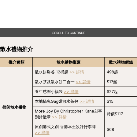
SCROLL TO CONTINUE
散水禮物推介
推介種類
散水禮物推薦
散水禮物價錢
散水餅爆谷 12桶起 
>> 詳情
498起
散水茶及散水餅二合一 
>> 詳情
$17起
養生感謝小福袋 
>> 詳情
$27起
本地搞鬼Gag爆散水茶包 
>> 詳情
$15
搞笑散水禮物
More Joy By Christopher Kane刻字
特價$117
別針徽章 
>> 詳情
原創港式文創 香港本土設計行李牌 
$68
>> 詳情