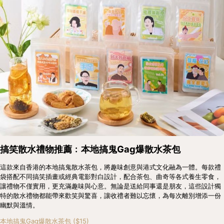
搞笑散水禮物推薦﹕本地搞鬼Gag爆散水茶包
這款來自香港的本地搞鬼散水茶包，將趣味創意與港式文化融為一體。每款禮
袋搭配不同搞笑插畫或經典電影對白設計，配合茶包、曲奇等各式養生零食，
讓禮物不僅實用，更充滿趣味與心意。無論是送給同事還是朋友，這些設計獨
特的散水禮物都能帶來歡笑與驚喜，讓收禮者難以忘懷，為每次離別增添一份
幽默與溫情。
本地搞鬼Gag爆散水茶包 ($15)