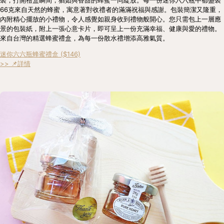
裝，打開禮盒瞬間，猶如與香甜的蜂蜜一同綻放。每一份迷你六六瓶中都盛裝
66克來自天然的蜂蜜，寓意著對收禮者的滿滿祝福與感謝。包裝簡潔又隆重，
內附精心擺放的小禮物，令人感覺如親身收到禮物般開心。您只需包上一層應
景的包裝紙，附上一張心意卡片，即可呈上一份充滿幸福、健康與愛的禮物。
來自台灣的精選蜂蜜禮盒，為每一份散水禮增添高雅氣質。
迷你六六瓶蜂蜜禮盒 ($146)
>> 📌詳情