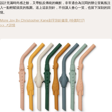
設計充滿時尚感之餘，又帶點反傳統的幽默，非常適合為沉悶的辦公室氣氛注
入一點輕鬆搞笑的氛圍。送上這款別針，不但讓人會心一笑，也留下深刻的回
憶。
More Joy By Christopher Kane刻字別針徽章 (特價$117)
>> 📌詳情