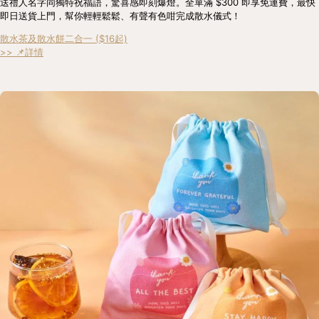
送禮人名字同獨特祝福語，驚喜感即刻爆燈。全單滿 $300 即享免運費，最快
即日送貨上門，幫你輕輕鬆鬆、有聲有色咁完成散水儀式！
散水茶及散水餅二合一 ($16起)
>> 📌詳情