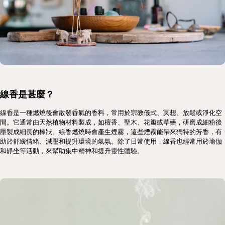
線香是甚麼？
線香是一種燃燒後會散發香氣的香料，常用於宗教儀式、冥想、放鬆或淨化空
間。它通常由天然植物材料製成，如檀香、聖木、花瓣或草藥，研磨成細粉後
壓製成細長的棒狀。線香燃燒時會產生煙霧，這些煙霧能帶來獨特的芳香，有
助於舒緩情緒、減壓和提升環境的氣氛。除了日常使用，線香也經常用於瑜伽
和靜坐等活動，來幫助集中精神和提升靈性體驗。