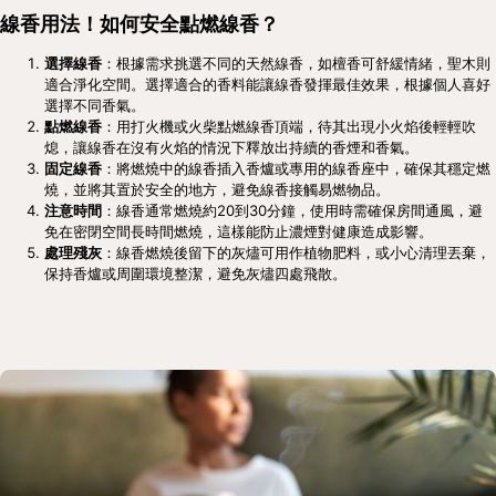
線香用法！如何安全點燃線香？
選擇線香
：根據需求挑選不同的天然線香，如檀香可舒緩情緒，聖木則
適合淨化空間。選擇適合的香料能讓線香發揮最佳效果，根據個人喜好
選擇不同香氣。
點燃線香
：用打火機或火柴點燃線香頂端，待其出現小火焰後輕輕吹
熄，讓線香在沒有火焰的情況下釋放出持續的香煙和香氣。
固定線香
：將燃燒中的線香插入香爐或專用的線香座中，確保其穩定燃
燒，並將其置於安全的地方，避免線香接觸易燃物品。
注意時間
：線香通常燃燒約20到30分鐘，使用時需確保房間通風，避
免在密閉空間長時間燃燒，這樣能防止濃煙對健康造成影響。
處理殘灰
：線香燃燒後留下的灰燼可用作植物肥料，或小心清理丟棄，
保持香爐或周圍環境整潔，避免灰燼四處飛散。