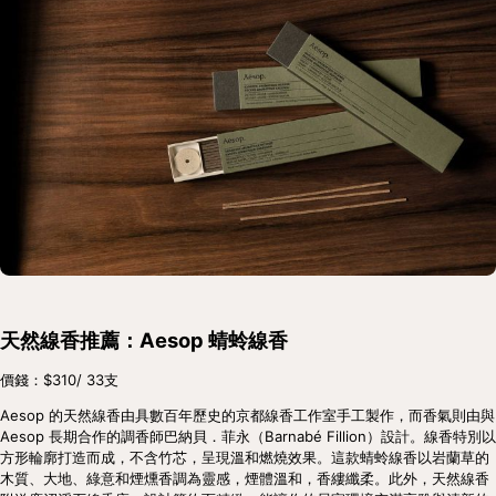
天然線香推薦：Aesop 蜻蛉線香
價錢：$310/ 33支
Aesop 的天然線香由具數百年歷史的京都線香工作室手工製作，而香氣則由與 
Aesop 長期合作的調香師巴納貝．菲永（Barnabé Fillion）設計。線香特別以
方形輪廓打造而成，不含竹芯，呈現溫和燃燒效果。這款蜻蛉線香以岩蘭草的
木質、大地、綠意和煙燻香調為靈感，煙體溫和，香縷纖柔。此外，天然線香