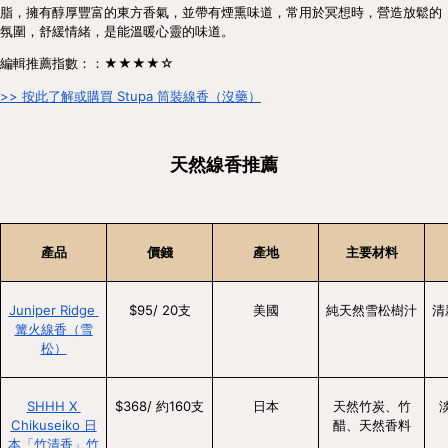
脂，擁有醇厚豐富的東方香氣，並帶有煙熏味道，常用於冥想時，營造放鬆的
氛圍，舒緩情緒，是能溫暖心靈的味道。
編輯推薦指數：：★★★★☆
>> 按此了解或購買 Stupa 筒裝線香（沒藥）
天然線香推薦
產品
價錢
產地
主要材料
Juniper Ridge 
$95/ 20支
美國
純天然雪松樹汁
清
篝火線香（雪
松）
SHHH X 
$368/ 約160支
日本
天然竹炭、竹
Chikuseiko 日
醋、天然香料
本「竹清香」竹