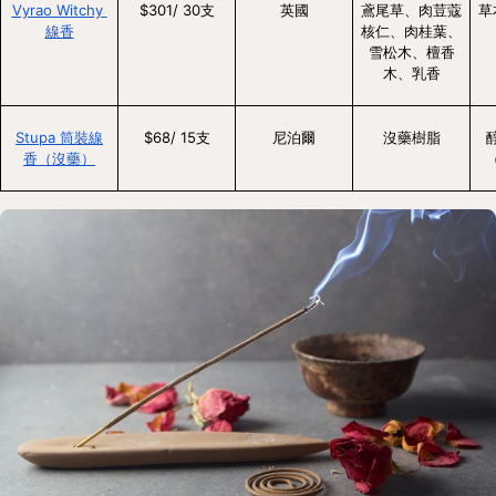
Vyrao Witchy 
$301/ 30支
英國
鳶尾草、肉荳蔻
草
線香
核仁、肉桂葉、
雪松木、檀香
木、乳香
Stupa 筒裝線
$68/ 15支
尼泊爾
沒藥樹脂
香（沒藥）