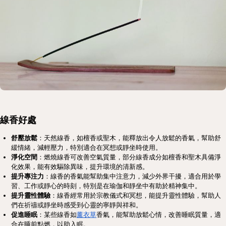
線香好處
舒壓放鬆
：天然線香，如檀香或聖木，能釋放出令人放鬆的香氣，幫助舒
緩情緒，減輕壓力，特別適合在冥想或靜坐時使用。
淨化空間
：燃燒線香可改善空氣質量，部分線香成分如檀香和聖木具備淨
化效果，能有效驅除異味，提升環境的清新感。
提升專注力
：線香的香氣能幫助集中注意力，減少外界干擾，適合用於學
習、工作或靜心的時刻，特別是在瑜伽和靜坐中有助於精神集中。
提升靈性體驗
：線香經常用於宗教儀式和冥想，能提升靈性體驗，幫助人
們在祈禱或靜坐時感受到心靈的寧靜與祥和。
促進睡眠
：某些線香如
薰衣草
香氣，能幫助放鬆心情，改善睡眠質量，適
合在睡前點燃，以助入眠。