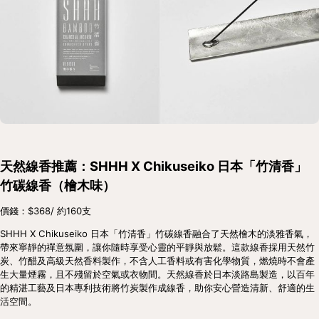
天然線香推薦：SHHH X Chikuseiko 日本「竹清香」
竹碳線香（檜木味）
價錢：$368/ 約160支
SHHH X Chikuseiko 日本「竹清香」竹碳線香融合了天然檜木的淡雅香氣，
帶來寧靜的禪意氛圍，讓你隨時享受心靈的平靜與放鬆。這款線香採用天然竹
炭、竹醋及高級天然香料製作，不含人工香料或有害化學物質，燃燒時不會產
生大量煙霧，且不殘留於空氣或衣物間。天然線香於日本淡路島製造，以百年
的精湛工藝及日本專利技術將竹炭製作成線香，助你安心營造清新、舒適的生
活空間。