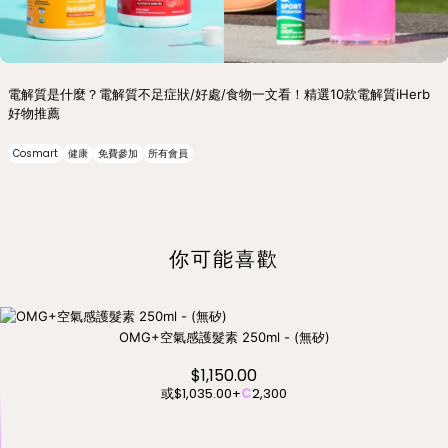
電解質是什麼？電解質不足症狀/好處/食物一文看！精選10款電解質iHerb
好物推薦
Cosmart
健康
免費參加
所有會員
你可能喜歡
OMG+空氣感護髮素 250ml - (無矽)
$1,150.00
或
$1,035.00
+
C
2,300