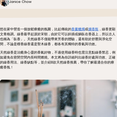
Janice Chow
想在家中營造一個放鬆療癒的氛圍，比起傳統的
香薰蠟燭
或
擴香瓶
，線香更顯
文青格調。線香最早起源於宋朝，由於它可以斜插或躺臥在香器上，所以古人
也稱為「臥香」。天然線香不僅能帶來芳香的體驗，還有助於舒壓與淨化空
間，不論是檀香線香還是聖木線香，都各有其獨特的香氣與功效。
天然線香是治癒身心靈的香氣好物，不過使用線香時也需注意點線香禁忌，例
如避免在密閉空間內長時間燃燒。本文將為你詳細列出線香好處與功效、正確
的線香用法、線香缺點等，並介紹8款天然線香推薦，帶你了解最適合你的療
癒香氛！