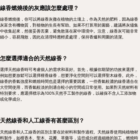
線香燃燒後的灰應該怎麼處理？
線香燃燒後，你可以將線香灰撒在植物的土壤上，作為天然的肥料，因為線香
灰富含有機物質，對植物的生長有幫助。如果不打算用於園藝，建議將灰燼集
中收集起來，然後妥善丟棄，避免散落在家中環境中。注意，線香灰可能非常
細小，容易飛散，因此在清理時應輕柔處理，保持香爐和周圍的清潔。
怎麼選擇適合的天然線香？
選擇天然線香時可考慮個人的需求和喜好。首先，根據你期望的功效來選擇，
例如想要放鬆可以選擇檀香線香，想要淨化空間則可以選擇聖木線香。此外，
線香的香氣強度和燃燒時間也是選擇的重要因素，一些香氣較濃的線香適合在
大空間使用，而香氣較淡的則適合較小的空間或日常使用。如果對天然材料有
特別要求，應選擇標示為100%天然手工製作的線香，以確保不含人工添加物
或化學成分。
天然線香和人工線香有甚麼區別？
天然線香和人工線香的區別主要在於材料和製作過程。天然線香使用純植物材
料製作，如檀香木、聖木、花瓣、草藥等，這些成分經過細緻的加工，燃燒時