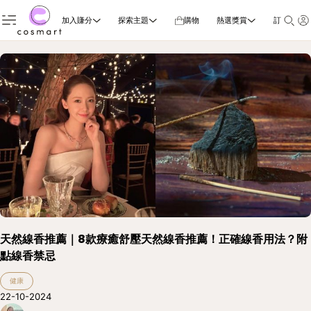
加入賺分
探索主題
購物
熱選獎賞
訂閱雜誌
天然線香推薦｜8款療癒舒壓天然線香推薦！正確線香用法？附
點線香禁忌
健康
22-10-2024