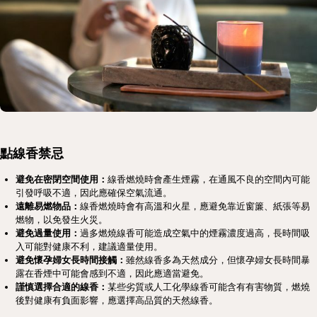
點線香禁忌
避免在密閉空間使用：
線香燃燒時會產生煙霧，在通風不良的空間內可能
引發呼吸不適，因此應確保空氣流通。
遠離易燃物品：
線香燃燒時會有高溫和火星，應避免靠近窗簾、紙張等易
燃物，以免發生火災。
避免過量使用：
過多燃燒線香可能造成空氣中的煙霧濃度過高，長時間吸
入可能對健康不利，建議適量使用。
避免懷孕婦女長時間接觸：
雖然線香多為天然成分，但懷孕婦女長時間暴
露在香煙中可能會感到不適，因此應適當避免。
謹慎選擇合適的線香：
某些劣質或人工化學線香可能含有有害物質，燃燒
後對健康有負面影響，應選擇高品質的天然線香。