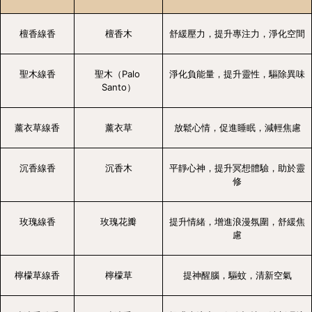
檀香線香
檀香木
舒緩壓力，提升專注力，淨化空間
聖木線香
聖木（Palo 
淨化負能量，提升靈性，驅除異味
Santo）
薰衣草線香
薰衣草
放鬆心情，促進睡眠，減輕焦慮
沉香線香
沉香木
平靜心神，提升冥想體驗，助於靈
修
玫瑰線香
玫瑰花瓣
提升情緒，增進浪漫氛圍，舒緩焦
慮
檸檬草線香
檸檬草
提神醒腦，驅蚊，清新空氣