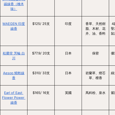
碳線香（檜木
味）
MAEGEN 印度
$125/ 25支
印度
香草、天然樹
4
線香
脂、木材、花
聖
卉、油、香料
鼠
松榮堂 芳輪 白
$77.9/ 20支
日本
保密
優
川
Aesop 蜻蛉線
$310/ 33支
日本
岩蘭草、燈芯
綠
香
草、檀香
Earl of East 
$165/ 16支
英國
馬科粉、泉水
紫
Flower Power 
線香