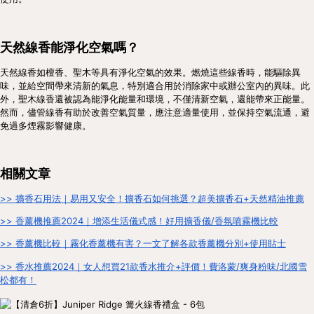
天然線香能淨化空氣嗎？
天然線香如檀香、聖木等具有淨化空氣的效果。燃燒這些線香時，能驅除異
味，並給空間帶來清新的氣息，特別適合用於消除家中或辦公室內的異味。此
外，聖木線香還被認為能淨化能量和環境，不僅清新空氣，還能帶來正能量。
然而，儘管線香有助於改善空氣質量，應注意適量使用，並保持空氣流通，避
免過多煙霧影響健康。
相關文章
>> 擴香石用法｜易用又安全！擴香石如何挑選？超美擴香石+天然精油推薦
>> 香薰機推薦2024｜增添生活儀式感！好用擴香儀/香氛噴霧機比較
>> 香薰機比較｜霧化香薰機有害？一文了解各款香薰機分別+使用貼士
>> 香水推薦2024｜女人想買21款香水推介+評價！費洛蒙/爽身粉味/北國雪
松都有！