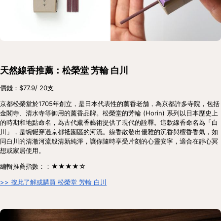
天然線香推薦：松榮堂 芳輪 白川
價錢：$77.9/ 20支
京都松榮堂於1705年創立，是日本代表性的薰香老舗，為京都許多寺院，包括
金閣寺、清水寺等御用的薰香品牌。松榮堂的芳輪 (Horin) 系列以日本歷史上
的時期和地點命名，為古代薰香藝術提供了現代的詮釋。這款線香命名為「白
川」，是蜿蜒穿過京都祗園區的河流。線香散發出優雅的沉香與檀香香氣，如
同白川的清澈河流般清新純淨，讓你隨時享受片刻的心靈安寧，適合在靜心冥
想或家居使用。
編輯推薦指數：：★★★★☆
>> 按此了解或購買 松榮堂 芳輪 白川