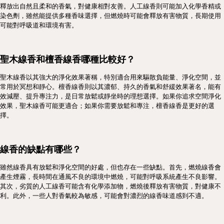
釋放出自然且柔和的香氣，對健康相對友善。人工線香則可能加入化學香精或
染色劑，雖然能提供多種香味選擇，但燃燒時可能會釋放有害物質，長期使用
可能對呼吸道和環境有害。
聖木線香和檀香線香哪種比較好？
聖木線香以其強大的淨化效果著稱，特別適合用來驅散負能量、淨化空間，並
常用於冥想和靜心。檀香線香則以其濃郁、持久的香氣和舒緩效果著名，能有
效減壓、提升專注力，是日常放鬆或靜坐時的理想選擇。如果你追求空間淨化
效果，聖木線香可能更適合；如果你需要放鬆和專注，檀香線香是更好的選
擇。
線香的缺點有哪些？
雖然線香具有放鬆和淨化空間的好處，但也存在一些缺點。首先，燃燒線香會
產生煙霧，長時間在通風不良的環境中燃燒，可能對呼吸系統產生不良影響。
其次，劣質的人工線香可能含有化學添加物，燃燒後釋放有害物質，對健康不
利。此外，一些人對香氣較為敏感，可能會對濃烈的線香味道感到不適。