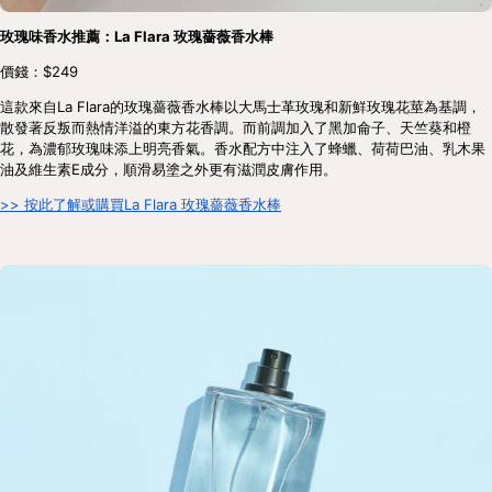
玫瑰味香水推薦：La Flara 玫瑰薔薇香水棒
價錢：$249
這款來自La Flara的玫瑰薔薇香水棒以大馬士革玫瑰和新鮮玫瑰花莖為基調，
散發著反叛而熱情洋溢的東方花香調。而前調加入了黑加侖子、天竺葵和橙
花，為濃郁玫瑰味添上明亮香氣。香水配方中注入了蜂蠟、荷荷巴油、乳木果
油及維生素E成分，順滑易塗之外更有滋潤皮膚作用。
>> 按此了解或購買La Flara 玫瑰薔薇香水棒