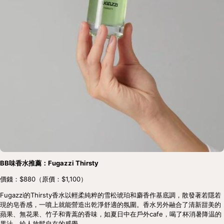
BB味香水推薦：Fugazzi Thirsty
價錢：$880（原價：$1,100）
Fugazzi的Thirsty香水以輕柔純粹的雪松琥珀和麝香作基底調，散發著若隱若
現的皂香感，一噴上就能營造出乾淨舒適的氛圍。香水另外融合了清新甜美的
蘋果、無花果、竹子和青蒿的香味，如夏日中在戶外cafe，喝了杯消暑降温的
果汁，給人放鬆自在的感覺。