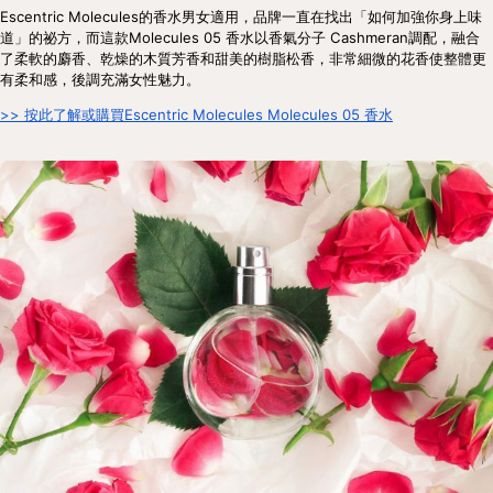
Escentric Molecules的香水男女適用，品牌一直在找出「如何加強你身上味
道」的祕方，而這款Molecules 05 香水以香氣分子 Cashmeran調配，融合
了柔軟的麝香、乾燥的木質芳香和甜美的樹脂松香，非常細微的花香使整體更
有柔和感，後調充滿女性魅力。
>> 按此了解或購買Escentric Molecules Molecules 05 香水