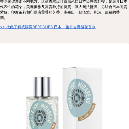
香味帶你遊走不同地方。這款香水設計靈感來自日本染井吉野櫻，是最具日本
代表性的花朵，美麗優雅及高貴矜持的特質，讓人無法抵擋。另結合日本高貴
紫蘇、印度茉莉和印尼廣藿香的芳香，產生出一款淡雅、和諧、細緻的香
調。  
>> 按此了解或購買BERDOUES 日本 – 染井吉野櫻花香水