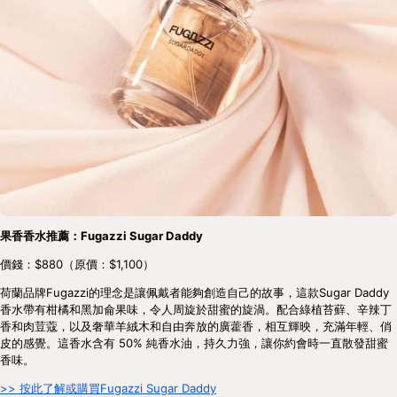
果香香水推薦：Fugazzi Sugar Daddy
價錢：$880（原價：$1,100）
荷蘭品牌Fugazzi的理念是讓佩戴者能夠創造自己的故事，這款Sugar Daddy
香水帶有柑橘和黑加侖果味，令人周旋於甜蜜的旋渦。配合綠植苔蘚、辛辣丁
香和肉荳蔻，以及奢華羊絨木和自由奔放的廣藿香，相互輝映，充滿年輕、俏
皮的感覺。這香水含有 50% 純香水油，持久力強，讓你約會時一直散發甜蜜
香味。
>> 按此了解或購買Fugazzi Sugar Daddy