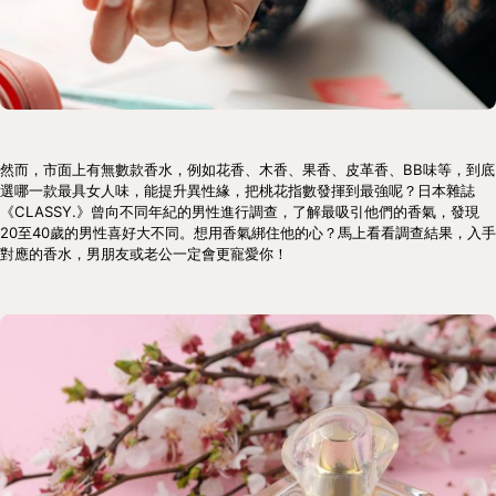
然而，市面上有無數款香水，例如花香、木香、果香、皮革香、BB味等，到底
選哪一款最具女人味，能提升異性緣，把桃花指數發揮到最強呢？日本雜誌
《CLASSY.》曾向不同年紀的男性進行調查，了解最吸引他們的香氣，發現
20至40歲的男性喜好大不同。想用香氣綁住他的心？馬上看看調查結果，入手
對應的香水，男朋友或老公一定會更寵愛你！