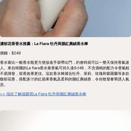
濃郁花香香水推薦：La Flara 牡丹與胭紅麂絨香水棒
價錢：$249
香水膏比一般香水瓶更方便放進手袋帶出門，約會時就可以一整天保持香氣迷
人。來自韓國的La flara香水膏香氣可持久達6小時，不含酒精的配方令香氣較
不易揮發，留香效果更佳。這款香水棒揉合牡丹、茉莉、玫瑰和紫羅蘭等多款
馥郁花香，搭配多汁的紅蘋果香氣及柔和的胭紅麂絨香，令你散發奢華誘人氣
息。
>> 按此了解或購買La Flara 牡丹與胭紅麂絨香水棒