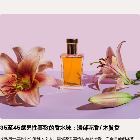
35至45歲男性喜歡的香水味：濃郁花香/ 木質香
成熟男士喜歡知性優雅的女人，濃郁花香再帶點神秘感覺，完全是他們杯茶。