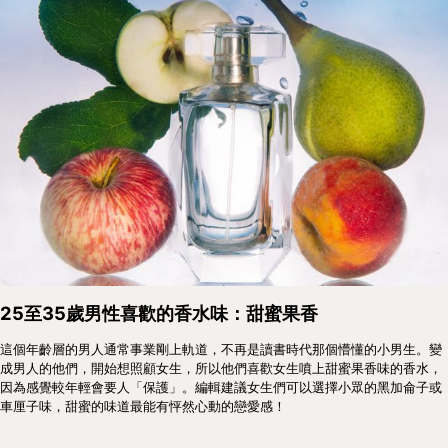
25至35歲男性喜歡的香水味：甜蜜果香
這個年齡層的男人通常事業剛上軌道，不再是讀書時代那個懵懂的小男生。變
成男人的他們，開始想照顧女生，所以他們喜歡女生噴上甜蜜果香味的香水，
因為感覺較年輕會要人「保護」。編輯建議女生們可以選擇小眾的黑加侖子或
車厘子味，甜蜜的味道最能有怦然心動的戀愛感！