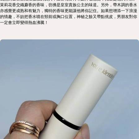
茉莉花香交織麝香的香味，彷彿是皇室貴族公主的味道。另外，帶木調的香水
亦感覺更成熟和有魅力，獨特的香味更能讓他將你記住。如果想增添一下浪漫
的情趣，不妨把香水噴在頸前或胸口位置，神秘之餘又帶點佻皮，男朋友對你
一定會立即變得熱血沸騰！