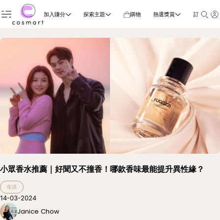
加入賺分
探索主題
購物
熱選獎賞
訂閱雜誌
小眾香水推薦｜好聞又不撞香！哪款香味最能提升異性緣？
生活
14-03-2024
Janice Chow