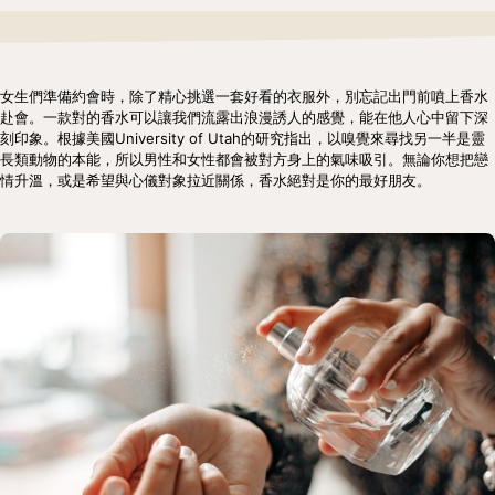
女生們準備約會時，除了精心挑選一套好看的衣服外，別忘記出門前噴上香水
赴會。一款對的香水可以讓我們流露出浪漫誘人的感覺，能在他人心中留下深
刻印象。根據美國University of Utah的研究指出，以嗅覺來尋找另一半是靈
長類動物的本能，所以男性和女性都會被對方身上的氣味吸引。無論你想把戀
情升溫，或是希望與心儀對象拉近關係，香水絕對是你的最好朋友。