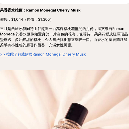
果香香水推薦：Ramon Monegal Cherry Musk
價錢：$1,044（原價：$1,305）
三月是西班牙赫爾特山谷超過一百萬棵櫻桃花盛開的月份，這支來自Ramon 
Monegal的香水讓你如置身於一片白色的花海，像等待一朵朵花變成紅瑪瑙晶
瑩剔透、多汁酸甜的櫻桃，令人無法抗拒想立刻咬一口。而香水的基底調以溫
柔帶有小性感的麝香作留香，充滿女性風韻。 
>> 按此了解或購買Ramon Monegal Cherry Musk