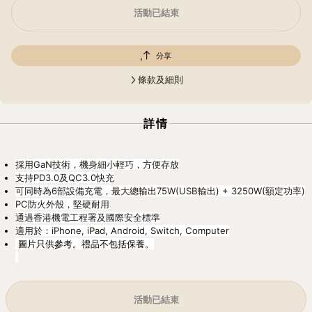
活動已結束
分享
條款及細則
詳情
採用GaN技術，機身細小輕巧，方便存放
支持PD3.0及QC3.0快充
可同時為6部設備充電，最大總輸出75W(USB輸出) + 3250W(額定功率)
PC防火外殼，堅硬耐用
通過香港機電工程署及國際安全標準
適用於：iPhone, iPad, Android, Switch, Computer
圖片只供參考。禮品不包括保養。
活動已結束