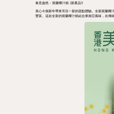
春意盎然 - 斑蘭椰汁糕 (新產品!)
美心今個新年帶來耳目一新的甜點體驗。全新斑蘭椰
豐富。這款全新的斑蘭椰汁糕結合東南亞風味，在傳