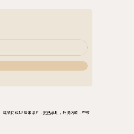
建議切成1.5厘米厚片，煎熱享用，外脆內軟，帶來