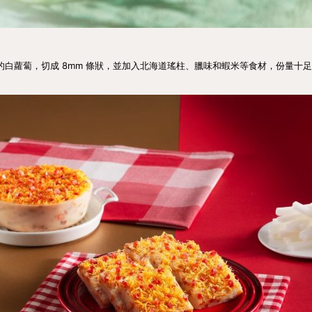
的白蘿蔔，切成 8mm 條狀，並加入北海道瑤柱、臘味和蝦米等食材，份量十