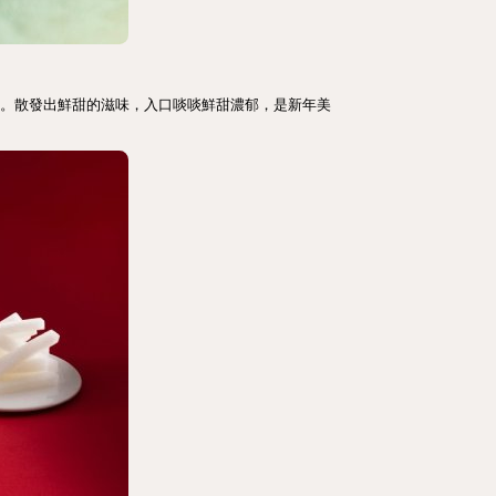
足。散發出鮮甜的滋味，入口啖啖鮮甜濃郁，是新年美