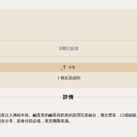
活動已結束
分享
條款及細則
詳情
黃注入傳統年糕。鹹蛋黃的鹹香與奶黃的甜潤完美融合，層次豐富，口感細膩。
朋友分享。新春佳節必備，寓意團圓美滿。