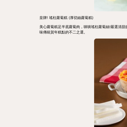
皇牌! 瑤柱蘿蔔糕 (厚切絲蘿蔔糕)
美心蘿蔔糕足半底蘿蔔肉，啖啖瑤柱蘿蔔絲!嚴選清甜
味傳統賀年糕點的不二之選。