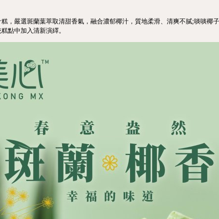
汁糕，嚴選斑蘭葉萃取清甜香氣，融合濃郁椰汁，質地柔滑、清爽不膩;啖啖椰
統糕點中加入清新演繹。