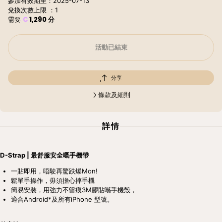
參加有效期至：2025-07-13
兌換次數上限
：1
C
1,290
分
需要
活動已結束
分享
條款及細則
詳情
D-Strap | 最舒服安全嘅手機帶
一貼即用，唔駛再驚跌爆Mon!
鬆單手操作，毋須擔心摔手機
簡易安裝，用強力不留痕3M膠貼喺手機殼，
適合Android*及所有iPhone 型號。