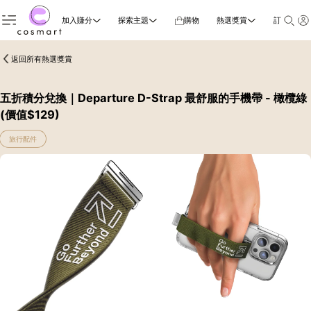
加入賺分
探索主題
購物
熱選獎賞
訂閱雜誌
返回所有熱選獎賞
五折積分兌換｜Departure D-Strap 最舒服的手機帶 - 橄欖綠
(價值$129)
旅行配件