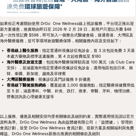
如果你正考慮開始使用 DrGo  One Wellness線上視診服務，平台現正推出迎
新方案優惠，推廣期由即日至 2026 年 2 月 28 日，新用戶只需以月費 $48 
及一次性登記費 $598，即可加入一個整合式醫健會籍，接通香港、大灣區及
海外醫療服務，並可享環球旅遊醫療保障，相關服務內容及安排如下：
香港線上醫生服務
：指定普通科視像診症免診金，首 3 次包括免費 3 天基
本處方藥物及標準送遞服務，第 4 次起收費低至 $180
海外醫療及旅遊支援
：包括海外醫療保障額高達 100 萬元（由 Club Care 
安排），並涵蓋海外指定普通科視像診症免診金，適用地區包括日本、南
韓、泰國、新加坡、越南及菲律賓
大灣區醫療服務
：視像診症及門診服務 9 折優惠
香港線下醫健服務網絡
：覆蓋超過 2,000 個服務點，指定醫療保健費用低
至 5 折，涵蓋專科、中醫、針灸、跌打、推拿、脊醫、牙科、物理治療、
營養諮詢及心理健康支援等
以上服務、優惠及相關安排均受有關條款及細則約束，實際適用情況請以官方
資料為準。DrGo One Wellness 為由益體健有限公司（「益體健」）管理的
會員計劃，並受 DrGo One Wellness 會員計劃、迎新方案及相關福利與免費
權益、DrGo One Wellness新推出推廣的相關條款及細則 