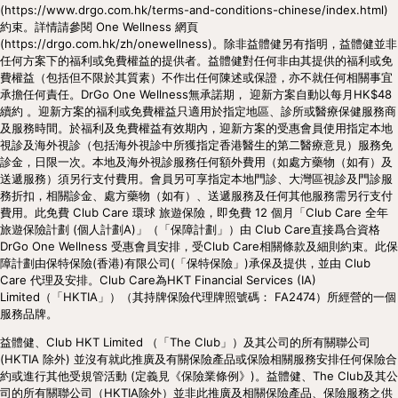
(https://www.drgo.com.hk/terms-and-conditions-chinese/index.html) 
約束。詳情請參閱 One Wellness 網頁 
(https://drgo.com.hk/zh/onewellness)。除非益體健另有指明，益體健並非
任何方案下的福利或免費權益的提供者。益體健對任何非由其提供的福利或免
費權益（包括但不限於其質素）不作出任何陳述或保證，亦不就任何相關事宜
承擔任何責任。DrGo One Wellness無承諾期， 迎新方案自動以每月HK$48
續約 。迎新方案的福利或免費權益只適用於指定地區、診所或醫療保健服務商
及服務時間。於福利及免費權益有效期內，迎新方案的受惠會員使用指定本地
視診及海外視診（包括海外視診中所獲指定香港醫生的第二醫療意見）服務免
診金，日限一次。本地及海外視診服務任何額外費用（如處方藥物（如有）及
送遞服務）須另行支付費用。會員另可享指定本地門診、大灣區視診及門診服
務折扣，相關診金、處方藥物（如有）、送遞服務及任何其他服務需另行支付
費用。此免費 Club Care 環球 旅遊保險，即免費 12 個月「Club Care 全年
旅遊保險計劃 (個人計劃A)」（「保障計劃」）由 Club Care直接爲合資格 
DrGo One Wellness 受惠會員安排，受Club Care相關條款及細則約束。此保
障計劃由保特保險(香港)有限公司(「保特保險」)承保及提供，並由 Club 
Care 代理及安排。Club Care為HKT Financial Services (IA) 
Limited（「HKTIA」）（其持牌保險代理牌照號碼： FA2474）所經營的一個
服務品牌。
益體健、Club HKT Limited （「The Club」）及其公司的所有關聯公司 
(HKTIA 除外) 並沒有就此推廣及有關保險產品或保險相關服務安排任何保險合
約或進行其他受規管活動 (定義見《保險業條例》)。益體健、The Club及其公
司的所有關聯公司（HKTIA除外）並非此推廣及相關保險產品、保險服務之供