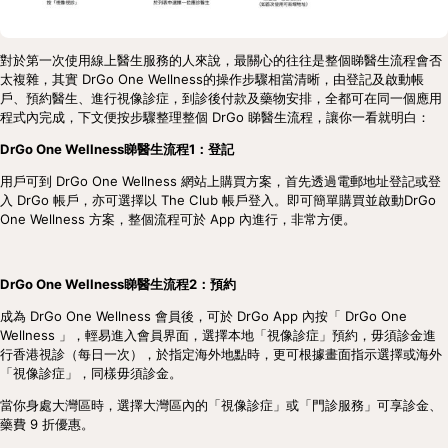
對於第一次使用線上醫生服務的人來說，最關心的往往是整個睇醫生流程會否
太複雜，其實 DrGo One Wellness的操作步驟相當清晰，由登記及啟動帳
戶、預約醫生、進行視像診症，到診後付款及藥物安排，全都可在同一個應用
程式內完成，下文便按步驟整理整個 DrGo 睇醫生流程，讓你一看就明白：
DrGo One Wellness睇醫生流程1：登記
用戶可到 DrGo One Wellness 網站上購買方案，首先透過電郵地址登記或登
入 DrGo 帳戶，亦可選擇以 The Club 帳戶登入。即可簡單購買並啟動DrGo 
One Wellness 方案，整個流程可於 App 內進行，非常方便。
DrGo One Wellness睇醫生流程2：預約
成為 DrGo One Wellness 會員後，可於 DrGo App 內按「 DrGo One 
Wellness 」，輕易進入會員界面，選擇本地「視像診症」預約，毋須診金進
行香港視診（每日一次），於指定海外地點時，更可根據畫面指示選擇或海外
「視像診症」，同樣毋須診金。
當你身處大灣區時，選擇大灣區內的「視像診症」或「門診服務」可享診金、
藥費 9 折優惠。