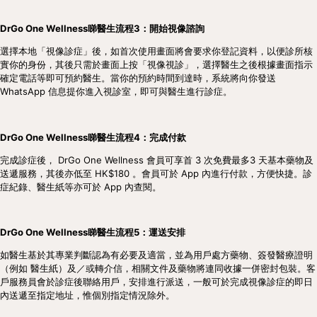
DrGo One Wellness睇醫生流程3：開始視像諮詢
選擇本地「視像診症」後，如首次使用畫面將會要求你登記資料，以便診所核
實你的身份，其後只需於畫面上按「視像視診」，選擇醫生之後根據畫面指示
確定電話等即可預約醫生。當你的預約時間到達時，系統將向你發送 
WhatsApp 信息提你進入視診室，即可與醫生進行診症。
DrGo One Wellness睇醫生流程4：完成付款
完成診症後， DrGo One Wellness 會員可享首 3 次免費最多3 天基本藥物及
送遞服務，其後亦低至 HK$180 。會員可於 App 內進行付款，方便快捷。診
症紀錄、醫生紙等亦可於 App 內查閱。
DrGo One Wellness睇醫生流程5：運送安排
如醫生基於其專業判斷認為有必要及適當，並為用戶處方藥物、簽發醫療證明
（例如 醫生紙）及／或轉介信，相關文件及藥物將連同收據一併密封包裝。客
戶服務員會於診症後聯絡用戶，安排進行派送，一般可於完成視像診症的即日
內送遞至指定地址，惟個別指定情況除外。